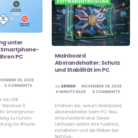
SOFTWAREENTWICKLUNG
ng unter
: Smartphone-
Mainboard
 Ihren PC
Abstandshalter: Schutz
und Stabilität im PC
VEMBER 28, 2025
POSTED
0 COMMENTS
by
ARWEN
NOVEMBER 28, 2025
BY
4
MINUTE READ
0 COMMENTS
e Sie USB
r Windows 11
Erfahren Sie, warum Mainboard
 Ihr Smartphone-
Abstandshalter beim PC-Bau
ässig zu nutzen.
entscheidend sind. Dieser
leitung für iPhone
Leitfaden erklärt ihre Funktion,
Installation und die Risiken bei
Nichtve…