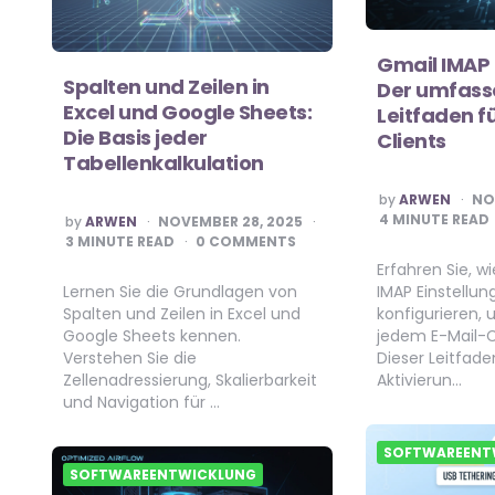
Gmail IMAP 
Spalten und Zeilen in
Der umfas
Excel und Google Sheets:
Leitfaden f
Die Basis jeder
Clients
Tabellenkalkulation
POSTED
by
ARWEN
NO
BY
POSTED
4
MINUTE READ
by
ARWEN
NOVEMBER 28, 2025
BY
3
MINUTE READ
0 COMMENTS
Erfahren Sie, w
Lernen Sie die Grundlagen von
IMAP Einstellun
Spalten und Zeilen in Excel und
konfigurieren, 
Google Sheets kennen.
jedem E-Mail-Cl
Verstehen Sie die
Dieser Leitfad
Zellenadressierung, Skalierbarkeit
Aktivierun…
und Navigation für …
SOFTWAREENT
SOFTWAREENTWICKLUNG