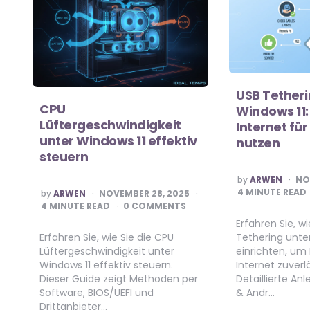
USB Tetheri
CPU
Windows 11
Lüftergeschwindigkeit
Internet für
unter Windows 11 effektiv
nutzen
steuern
POSTED
by
ARWEN
NO
BY
POSTED
4
MINUTE READ
by
ARWEN
NOVEMBER 28, 2025
BY
4
MINUTE READ
0 COMMENTS
Erfahren Sie, wi
Erfahren Sie, wie Sie die CPU
Tethering unte
Lüftergeschwindigkeit unter
einrichten, um
Windows 11 effektiv steuern.
Internet zuverl
Dieser Guide zeigt Methoden per
Detaillierte An
Software, BIOS/UEFI und
& Andr…
Drittanbieter…