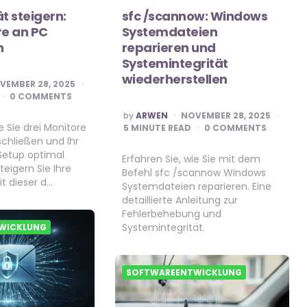
t steigern:
sfc /scannow: Windows
re an PC
Systemdateien
n
reparieren und
Systemintegrität
wiederherstellen
VEMBER 28, 2025
0 COMMENTS
POSTED
by
ARWEN
NOVEMBER 28, 2025
BY
e Sie drei Monitore
5
MINUTE READ
0 COMMENTS
schließen und Ihr
Setup optimal
Erfahren Sie, wie Sie mit dem
teigern Sie Ihre
Befehl sfc /scannow Windows
it dieser d…
Systemdateien reparieren. Eine
detaillierte Anleitung zur
Fehlerbehebung und
Systemintegrität.
WICKLUNG
SOFTWAREENTWICKLUNG