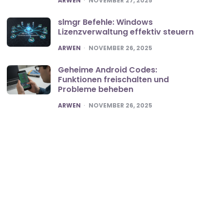
ARWEN
NOVEMBER 27, 2025
slmgr Befehle: Windows
Lizenzverwaltung effektiv steuern
POSTED
ARWEN
NOVEMBER 26, 2025
Geheime Android Codes:
Funktionen freischalten und
Probleme beheben
POSTED
ARWEN
NOVEMBER 26, 2025