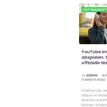
SOFTWAREENT
YouTube im
abspielen: 
offizielle 
POSTED
by
ARWEN
NO
BY
5
MINUTE READ
Erfahren Sie, w
Videos im Hint
Android und iP
können. Entdec