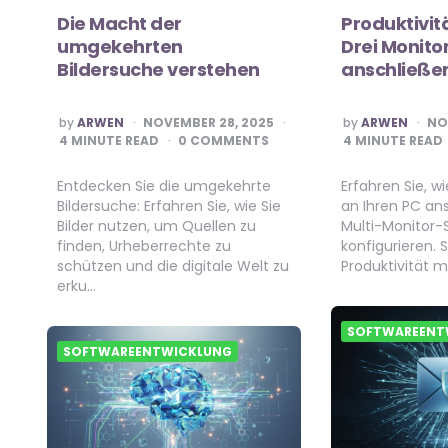
Die Macht der
Produktivitä
umgekehrten
Drei Monito
Bildersuche verstehen
anschließe
POSTED
POSTED
by
ARWEN
NOVEMBER 28, 2025
by
ARWEN
NO
BY
BY
4
MINUTE READ
0 COMMENTS
4
MINUTE READ
Entdecken Sie die umgekehrte
Erfahren Sie, wi
Bildersuche: Erfahren Sie, wie Sie
an Ihren PC an
Bilder nutzen, um Quellen zu
Multi-Monitor-
finden, Urheberrechte zu
konfigurieren. S
schützen und die digitale Welt zu
Produktivität m
erku…
SOFTWAREENT
SOFTWAREENTWICKLUNG