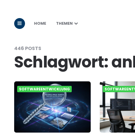
HOME
THEMEN
446 POSTS
Schlagwort:
an
SOFTWAREENTWICKLUNG
SOFTWAREENT