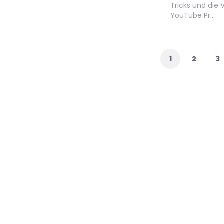
Tricks und die 
YouTube Pr…
Seitennummerierung
der
1
2
3
Beiträge