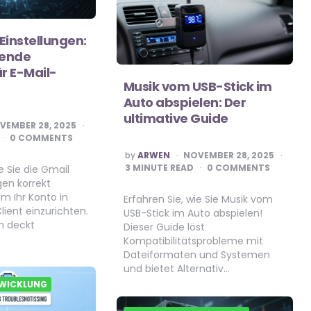
Einstellungen:
sende
ür E-Mail-
Musik vom USB-Stick im
Auto abspielen: Der
ultimative Guide
VEMBER 28, 2025
0 COMMENTS
POSTED
by
ARWEN
NOVEMBER 28, 2025
BY
3
MINUTE READ
0 COMMENTS
ie Sie die Gmail
gen korrekt
um Ihr Konto in
Erfahren Sie, wie Sie Musik vom
ient einzurichten.
USB-Stick im Auto abspielen!
en deckt
Dieser Guide löst
Kompatibilitätsprobleme mit
Dateiformaten und Systemen
und bietet Alternativ…
WICKLUNG