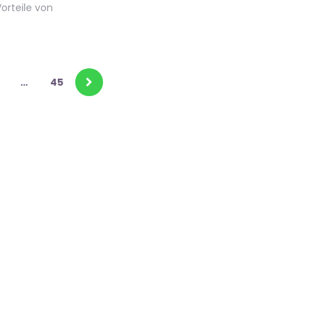
Vorteile von
…
45