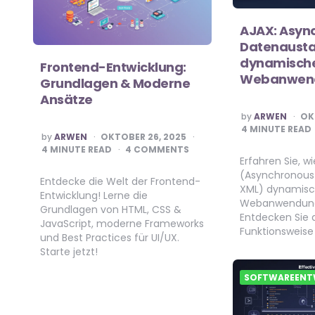
AJAX: Asyn
Datenausta
dynamisch
Frontend-Entwicklung:
Webanwen
Grundlagen & Moderne
Ansätze
POSTED
by
ARWEN
OK
BY
4
MINUTE READ
POSTED
by
ARWEN
OKTOBER 26, 2025
BY
4
MINUTE READ
4 COMMENTS
Erfahren Sie, w
(Asynchronous
Entdecke die Welt der Frontend-
XML) dynamis
Entwicklung! Lerne die
Webanwendunge
Grundlagen von HTML, CSS &
Entdecken Sie 
JavaScript, moderne Frameworks
Funktionsweise 
und Best Practices für UI/UX.
Starte jetzt!
SOFTWAREENT