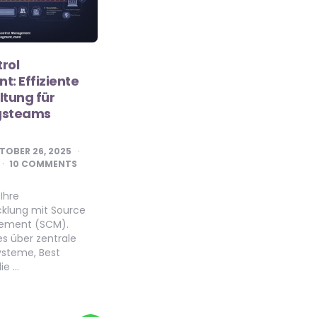
rol
: Effiziente
tung für
gsteams
TOBER 26, 2025
10 COMMENTS
Ihre
klung mit Source
ement (SCM).
les über zentrale
Systeme, Best
ie …