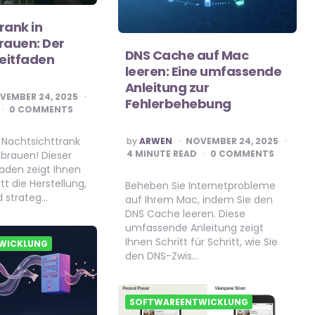
rank in
rauen: Der
DNS Cache auf Mac
Leitfaden
leeren: Eine umfassende
Anleitung zur
VEMBER 24, 2025
Fehlerbehebung
0 COMMENTS
POSTED
n Nachtsichttrank
by
ARWEN
NOVEMBER 24, 2025
BY
4
MINUTE READ
0 COMMENTS
 brauen! Dieser
faden zeigt Ihnen
itt die Herstellung,
Beheben Sie Internetprobleme
d strateg…
auf Ihrem Mac, indem Sie den
DNS Cache leeren. Diese
umfassende Anleitung zeigt
Ihnen Schritt für Schritt, wie Sie
WICKLUNG
den DNS-Zwis…
SOFTWAREENTWICKLUNG