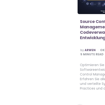
Source Cont
Management
Codeverwal
Entwicklun
POSTED
by
ARWEN
OK
BY
5
MINUTE READ
Optimieren Sie 
Softwareentwic
Control Manag
Erfahren Sie al
und verteilte 
Practices und d
Seitennummerierung