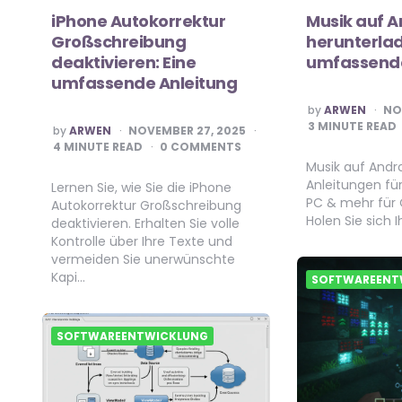
iPhone Autokorrektur
Musik auf A
Großschreibung
herunterlad
deaktivieren: Eine
umfassende
umfassende Anleitung
POSTED
by
ARWEN
NO
BY
3
MINUTE READ
POSTED
by
ARWEN
NOVEMBER 27, 2025
BY
4
MINUTE READ
0 COMMENTS
Musik auf Andr
Anleitungen fü
Lernen Sie, wie Sie die iPhone
PC & mehr für 
Autokorrektur Großschreibung
Holen Sie sich I
deaktivieren. Erhalten Sie volle
Kontrolle über Ihre Texte und
vermeiden Sie unerwünschte
Kapi…
SOFTWAREENT
SOFTWAREENTWICKLUNG