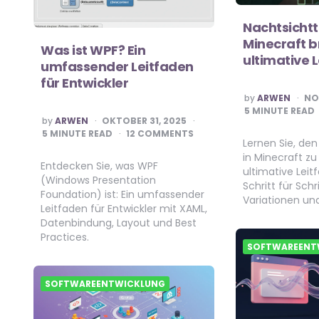
Nachtsichtt
Minecraft b
Was ist WPF? Ein
ultimative 
umfassender Leitfaden
für Entwickler
POSTED
by
ARWEN
NO
BY
5
MINUTE READ
POSTED
by
ARWEN
OKTOBER 31, 2025
BY
5
MINUTE READ
12 COMMENTS
Lernen Sie, de
in Minecraft zu
Entdecken Sie, was WPF
ultimative Leit
(Windows Presentation
Schritt für Schr
Foundation) ist: Ein umfassender
Variationen un
Leitfaden für Entwickler mit XAML,
Datenbindung, Layout und Best
Practices.
SOFTWAREENT
SOFTWAREENTWICKLUNG