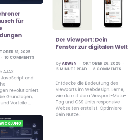
chroner
usch für
e
dungen
Der Viewport: Dein
Fenster zur digitalen Welt
TOBER 31, 2025
10 COMMENTS
POSTED
by
ARWEN
OKTOBER 26, 2025
BY
5
MINUTE READ
8 COMMENTS
ie AJAX
 JavaScript and
Entdecke die Bedeutung des
che
Viewports im Webdesign. Lerne,
n revolutioniert.
wie du mit dem Viewport-Meta-
die Grundlagen,
Tag und CSS Units responsive
und Vorteile …
Webseiten erstellst. Optimiere
dein Nutze…
WICKLUNG