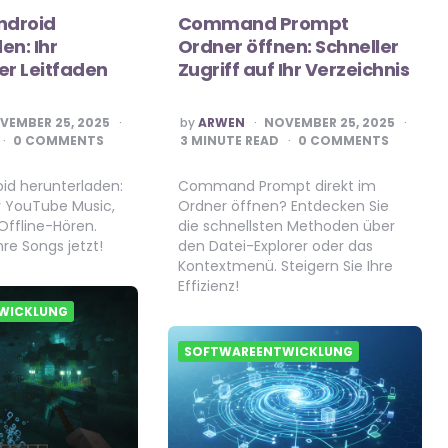
ndroid
Command Prompt
en: Ihr
Ordner öffnen: Schneller
r Leitfaden
Zugriff auf Ihr Verzeichnis
POSTED
VEMBER 25, 2025
by
ARWEN
NOVEMBER 25, 2025
BY
0 COMMENTS
3
MINUTE READ
0 COMMENTS
oid herunterladen:
Command Prompt direkt im
r YouTube Music,
Ordner öffnen? Entdecken Sie
Offline-Hören.
die schnellsten Methoden über
hre Songs jetzt!
den Datei-Explorer oder das
Kontextmenü. Steigern Sie Ihre
Effizienz!
WICKLUNG
SOFTWAREENTWICKLUNG