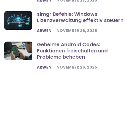
ARWEN
NOVEMBER 27, 2025
slmgr Befehle: Windows
Lizenzverwaltung effektiv steuern
POSTED
ARWEN
NOVEMBER 26, 2025
Geheime Android Codes:
Funktionen freischalten und
Probleme beheben
POSTED
ARWEN
NOVEMBER 26, 2025