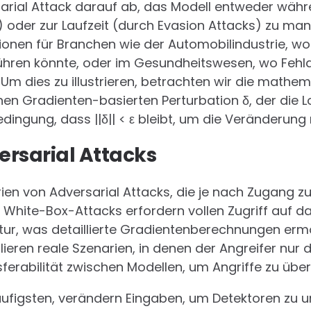
rsarial Attack darauf ab, das Modell entweder wäh
 oder zur Laufzeit (durch Evasion Attacks) zu mani
ionen für Branchen wie der Automobilindustrie, w
führen könnte, oder im Gesundheitswesen, wo Feh
 Um dies zu illustrieren, betrachten wir die mathe
einen Gradienten-basierten Perturbation δ, der die 
dingung, dass ||δ|| < ε bleibt, um die Veränderung 
ersarial Attacks
rien von Adversarial Attacks, die je nach Zugang z
White-Box-Attacks erfordern vollen Zugriff auf das
tur, was detaillierte Gradientenberechnungen ermö
ieren reale Szenarien, in denen der Angreifer nur
ferabilität zwischen Modellen, um Angriffe zu über
häufigsten, verändern Eingaben, um Detektoren zu