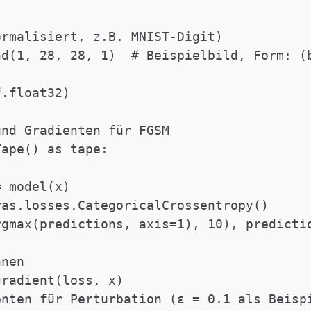
rmalisiert, z.B. MNIST-Digit)

d(1, 28, 28, 1)  # Beispielbild, Form: (b
.float32)

nd Gradienten für FGSM

ape() as tape:

gmax(predictions, axis=1), 10), predictio
nen

radient(loss, x)

nten für Perturbation (ε = 0.1 als Beispi