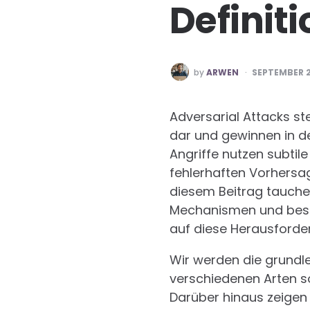
Definit
POSTED
by
ARWEN
SEPTEMBER 2
BY
Adversarial Attacks s
dar und gewinnen in de
Angriffe nutzen subti
fehlerhaften Vorhersa
diesem Beitrag tauchen 
Mechanismen und bespr
auf diese Herausforde
Wir werden die grundl
verschiedenen Arten sol
Darüber hinaus zeigen 