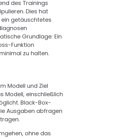
rend des Trainings
pulieren. Dies hat
o ein getäuschtetes
ldiagnosen
matische Grundlage: Ein
Loss-Funktion
minimal zu halten.
um Modell und Ziel
 Modell, einschließlich
glicht. Black-Box-
 die Ausgaben abfragen
tragen.
 umgehen, ohne das