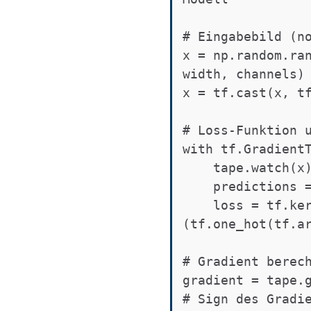
# Eingabebild (no
x = np.random.ran
width, channels)

x = tf.cast(x, tf
# Loss-Funktion u
with tf.GradientT
    tape.watch(x)

    predictions = model(x)

    loss = tf.keras.losses.CategoricalCrossentropy()
(tf.one_hot(tf.ar
# Gradient berech
gradient = tape.g
# Sign des Gradie