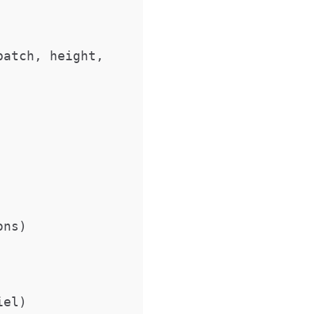
atch, height, 
ns)

el)
