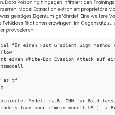
en. Data Poisoning hingegen infiltriert den Trainin
erzerren. Model Extraction extrahiert proprietäre M
was geistiges Eigentum gefährdet. Eine weitere Va
he Fehlklassifikationen erzwingen, im Gegensatz zu
er provozieren.
iel für einen Fast Gradient Sign Method (
Flow

rt einen White-Box Evasion Attack auf ein
nsmodell

 as tf

p

ainiertes Modell (z.B. CNN für Bildklassi
models.load_model('mein_modell.h5')  # Er