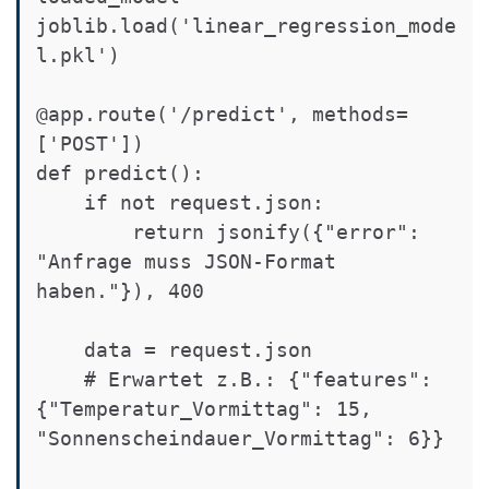
joblib.load('linear_regression_mode
l.pkl')

@app.route('/predict', methods=
['POST'])

def predict():

    if not request.json:

        return jsonify({"error": 
"Anfrage muss JSON-Format 
haben."}), 400

    data = request.json

    # Erwartet z.B.: {"features": 
{"Temperatur_Vormittag": 15, 
"Sonnenscheindauer_Vormittag": 6}}
