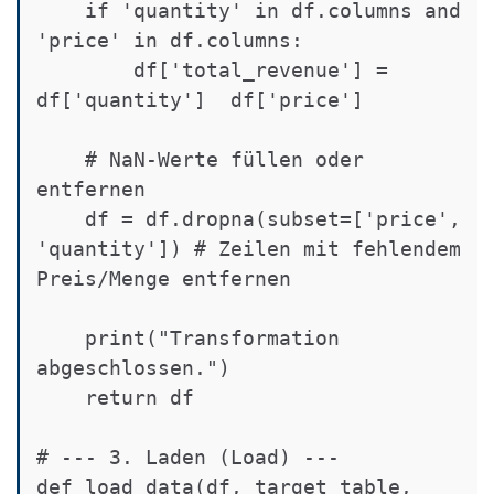
    if 'quantity' in df.columns and 
'price' in df.columns:

        df['total_revenue'] = 
df['quantity']  df['price']

    # NaN-Werte füllen oder 
entfernen

    df = df.dropna(subset=['price', 
'quantity']) # Zeilen mit fehlendem 
Preis/Menge entfernen

    print("Transformation 
abgeschlossen.")

    return df

# --- 3. Laden (Load) ---

def load_data(df, target_table, 