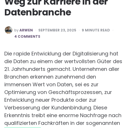
Weg zur Karriere in der
Datenbranche
POSTED
by
ARWEN
SEPTEMBER 23, 2025
9
MINUTE READ
BY
4 COMMENTS
Die rapide Entwicklung der Digitalisierung hat
die Daten zu einem der wertvollsten Güter des
21. Jahrhunderts gemacht. Unternehmen aller
Branchen erkennen zunehmend den
immensen Wert von Daten, sei es zur
Optimierung von Geschäftsprozessen, zur
Entwicklung neuer Produkte oder zur
Verbesserung der Kundenbindung. Diese
Erkenntnis treibt eine enorme Nachfrage nach
qualifizierten Fachkräften in der sogenannten