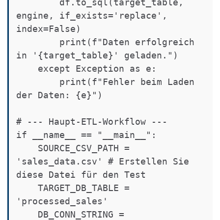
        df.to_sql(target_table, 
engine, if_exists='replace', 
index=False)

        print(f"Daten erfolgreich 
in '{target_table}' geladen.")

    except Exception as e:

        print(f"Fehler beim Laden 
der Daten: {e}")

# --- Haupt-ETL-Workflow ---

if __name__ == "__main__":

    SOURCE_CSV_PATH = 
'sales_data.csv' # Erstellen Sie 
diese Datei für den Test

    TARGET_DB_TABLE = 
'processed_sales'

    DB_CONN_STRING = 