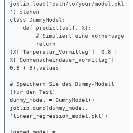
joblib.load('path/to/your/model.pkl
') stehen

class DummyModel:

    def predict(self, X):

        # Simuliert eine Vorhersage

        return 
(X['Temperatur_Vormittag']  0.8 + 
X['Sonnenscheindauer_Vormittag']  
0.5 + 5).values

# Speichern Sie das Dummy-Modell 
(für den Test)

dummy_model = DummyModel()

joblib.dump(dummy_model, 
'linear_regression_model.pkl')

loaded_model = 