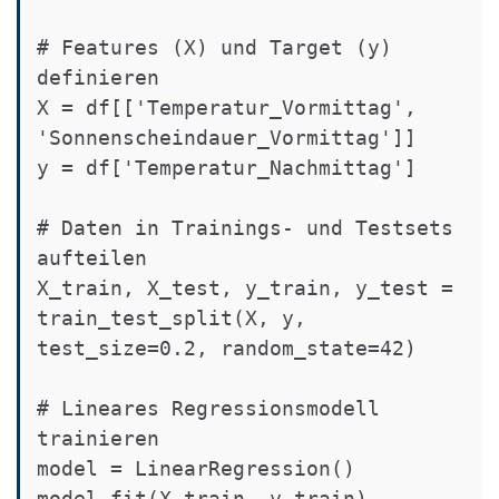
# Features (X) und Target (y) 
definieren

X = df[['Temperatur_Vormittag', 
'Sonnenscheindauer_Vormittag']]

y = df['Temperatur_Nachmittag']

# Daten in Trainings- und Testsets 
aufteilen

X_train, X_test, y_train, y_test = 
train_test_split(X, y, 
test_size=0.2, random_state=42)

# Lineares Regressionsmodell 
trainieren

model = LinearRegression()

model.fit(X_train, y_train)
