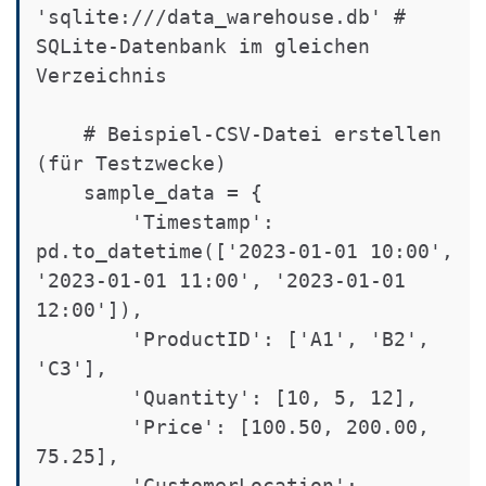
'sqlite:///data_warehouse.db' # 
SQLite-Datenbank im gleichen 
Verzeichnis

    # Beispiel-CSV-Datei erstellen 
(für Testzwecke)

    sample_data = {

        'Timestamp': 
pd.to_datetime(['2023-01-01 10:00', 
'2023-01-01 11:00', '2023-01-01 
12:00']),

        'ProductID': ['A1', 'B2', 
'C3'],

        'Quantity': [10, 5, 12],

        'Price': [100.50, 200.00, 
75.25],

        'CustomerLocation': 