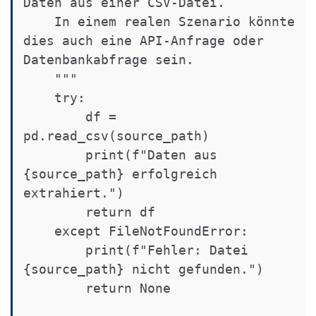
Daten aus einer CSV-Datei.

    In einem realen Szenario könnte 
dies auch eine API-Anfrage oder 
Datenbankabfrage sein.

    """

    try:

        df = 
pd.read_csv(source_path)

        print(f"Daten aus 
{source_path} erfolgreich 
extrahiert.")

        return df

    except FileNotFoundError:

        print(f"Fehler: Datei 
{source_path} nicht gefunden.")

        return None
