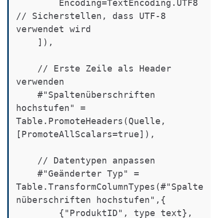
        Encoding=TextEncoding.UTF8 
// Sicherstellen, dass UTF-8 
verwendet wird

    ]),

    // Erste Zeile als Header 
verwenden

    #"Spaltenüberschriften 
hochstufen" = 
Table.PromoteHeaders(Quelle, 
[PromoteAllScalars=true]),

    // Datentypen anpassen

    #"Geänderter Typ" = 
Table.TransformColumnTypes(#"Spalte
nüberschriften hochstufen",{

        {"ProduktID", type text}, 
