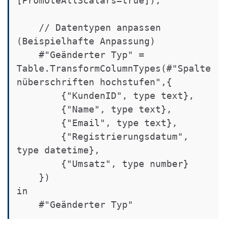
[PromoteAllScalars=true]),

    // Datentypen anpassen 
(Beispielhafte Anpassung)

    #"Geänderter Typ" = 
Table.TransformColumnTypes(#"Spalte
nüberschriften hochstufen",{

        {"KundenID", type text}, 

        {"Name", type text}, 

        {"Email", type text}, 

        {"Registrierungsdatum", 
type datetime}, 

        {"Umsatz", type number}

    })

in

    #"Geänderter Typ"