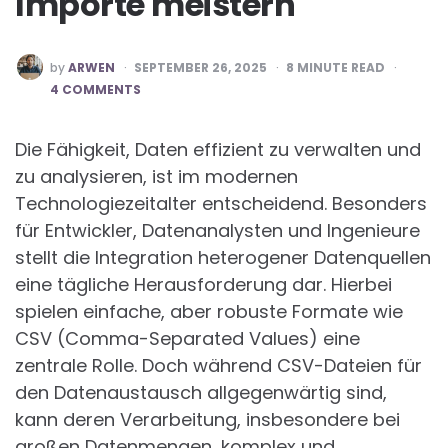
Importe meistern
POSTED
by
ARWEN
SEPTEMBER 26, 2025
8
MINUTE READ
BY
4 COMMENTS
Die Fähigkeit, Daten effizient zu verwalten und
zu analysieren, ist im modernen
Technologiezeitalter entscheidend. Besonders
für Entwickler, Datenanalysten und Ingenieure
stellt die Integration heterogener Datenquellen
eine tägliche Herausforderung dar. Hierbei
spielen einfache, aber robuste Formate wie
CSV (Comma-Separated Values) eine
zentrale Rolle. Doch während CSV-Dateien für
den Datenaustausch allgegenwärtig sind,
kann deren Verarbeitung, insbesondere bei
großen Datenmengen, komplex und