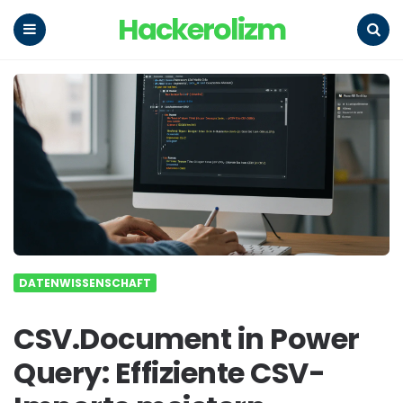
Hackerolizm
Menu
Search
DATENWISSENSCHAFT
CSV.Document in Power
Query: Effiziente CSV-