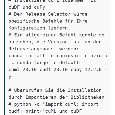
# Installiere cuML zusammen mit 
cuDF und cuPy

# Der Release Selector würde 
spezifische Befehle für Ihre 
Konfiguration liefern.

# Ein allgemeiner Befehl könnte so 
aussehen, die Version muss an den 
Release angepasst werden:

conda install -c rapidsai -c nvidia 
-c conda-forge -c defaults 
cuml=23.10 cudf=23.10 cupy=12.2.0 -
y

# Überprüfen Sie die Installation 
durch Importieren der Bibliotheken

# python -c "import cuml; import 
cudf; print('cuML und cuDF 