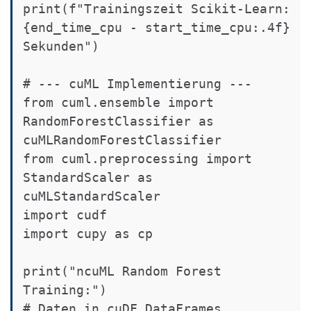
print(f"Trainingszeit Scikit-Learn: 
{end_time_cpu - start_time_cpu:.4f} 
Sekunden")

# --- cuML Implementierung ---

from cuml.ensemble import 
RandomForestClassifier as 
cuMLRandomForestClassifier

from cuml.preprocessing import 
StandardScaler as 
cuMLStandardScaler

import cudf

import cupy as cp

print("ncuML Random Forest 
Training:")

# Daten in cuDF DataFrames 