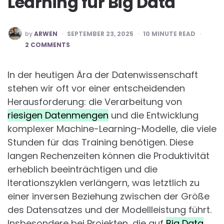
Learning für Big Data
POSTED
by
ARWEN
SEPTEMBER 23, 2025
10
MINUTE READ
BY
2 COMMENTS
In der heutigen Ära der Datenwissenschaft
stehen wir oft vor einer entscheidenden
Herausforderung: die Verarbeitung von
riesigen Datenmengen
und die Entwicklung
komplexer Machine-Learning-Modelle, die viele
Stunden für das Training benötigen. Diese
langen Rechenzeiten können die Produktivität
erheblich beeinträchtigen und die
Iterationszyklen verlängern, was letztlich zu
einer inversen Beziehung zwischen der Größe
des Datensatzes und der Modellleistung führt.
Insbesondere bei Projekten, die auf
Big Data