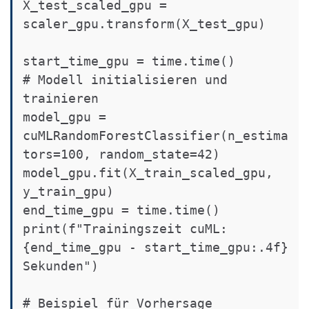
X_test_scaled_gpu = 
scaler_gpu.transform(X_test_gpu)

start_time_gpu = time.time()

# Modell initialisieren und 
trainieren

model_gpu = 
cuMLRandomForestClassifier(n_estima
tors=100, random_state=42)

model_gpu.fit(X_train_scaled_gpu, 
y_train_gpu)

end_time_gpu = time.time()

print(f"Trainingszeit cuML: 
{end_time_gpu - start_time_gpu:.4f} 
Sekunden")

# Beispiel für Vorhersage
