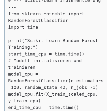
# --- Scikit-Learn Implementierung 
---

from sklearn.ensemble import 
RandomForestClassifier

import time

print("Scikit-Learn Random Forest 
Training:")

start_time_cpu = time.time()

# Modell initialisieren und 
trainieren

model_cpu = 
RandomForestClassifier(n_estimators
=100, random_state=42, n_jobs=-1)

model_cpu.fit(X_train_scaled_cpu, 
y_train_cpu)

end_time_cpu = time.time()
