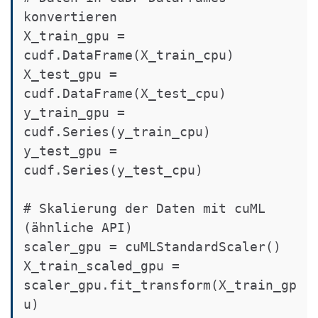
konvertieren

X_train_gpu = 
cudf.DataFrame(X_train_cpu)

X_test_gpu = 
cudf.DataFrame(X_test_cpu)

y_train_gpu = 
cudf.Series(y_train_cpu)

y_test_gpu = 
cudf.Series(y_test_cpu)

# Skalierung der Daten mit cuML 
(ähnliche API)

scaler_gpu = cuMLStandardScaler()

X_train_scaled_gpu = 
scaler_gpu.fit_transform(X_train_gp
u)
