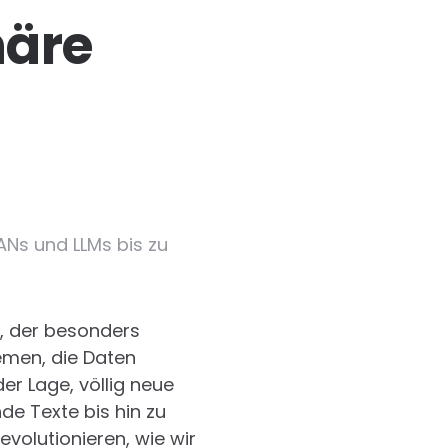
näre
ANs und LLMs bis zu
ch, der besonders
emen, die Daten
der Lage, völlig neue
nde Texte bis hin zu
volutionieren, wie wir