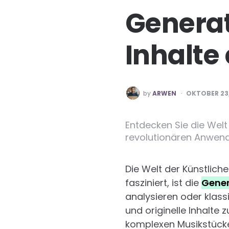
Generat
Inhalte
POSTED
by
ARWEN
OKTOBER 23,
BY
Entdecken Sie die Welt
revolutionären Anwendu
Die Welt der Künstliche
fasziniert, ist die
Gener
analysieren oder klassif
und originelle Inhalte 
komplexen Musikstücken