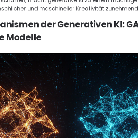
u schaffen, macht generative KI zu einem mächtig
chlicher und maschineller Kreativität zunehmen
anismen der Generativen KI: G
e Modelle