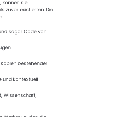
, können sie
 zuvor existierten. Die
n.
s und sogar Code von
sigen
ße Kopien bestehender
le und kontextuell
, Wissenschaft,