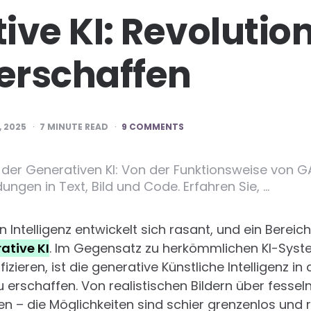
ive KI: Revolutio
 erschaffen
 2025
7
MINUTE READ
9 COMMENTS
 der Generativen KI: Von der Funktionsweise von G
ngen in Text, Bild und Code. Erfahren Sie, …
n Intelligenz entwickelt sich rasant, und ein Berei
ative KI
. Im Gegensatz zu herkömmlichen KI-Syst
izieren, ist die generative Künstliche Intelligenz in 
zu erschaffen. Von realistischen Bildern über fessel
 – die Möglichkeiten sind schier grenzenlos und re