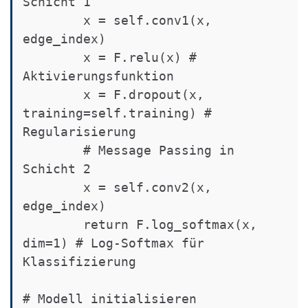
Schicht 1

        x = self.conv1(x, 
edge_index)

        x = F.relu(x) # 
Aktivierungsfunktion

        x = F.dropout(x, 
training=self.training) # 
Regularisierung

        # Message Passing in 
Schicht 2

        x = self.conv2(x, 
edge_index)

        return F.log_softmax(x, 
dim=1) # Log-Softmax für 
Klassifizierung

# Modell initialisieren
