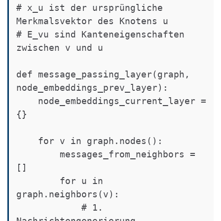
# x_u ist der ursprüngliche 
Merkmalsvektor des Knotens u

# E_vu sind Kanteneigenschaften 
zwischen v und u

def message_passing_layer(graph, 
node_embeddings_prev_layer):

    node_embeddings_current_layer = 
{}

    for v in graph.nodes():

        messages_from_neighbors = 
[]

        for u in 
graph.neighbors(v):

            # 1. 
Nachrichtengenerierung
