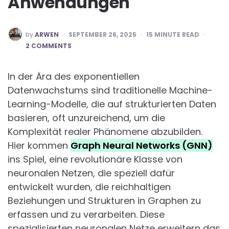
Anwendungen
POSTED
by
ARWEN
SEPTEMBER 26, 2025
15
MINUTE READ
BY
2 COMMENTS
In der Ära des exponentiellen
Datenwachstums sind traditionelle Machine-
Learning-Modelle, die auf strukturierten Daten
basieren, oft unzureichend, um die
Komplexität realer Phänomene abzubilden.
Hier kommen
Graph Neural Networks (GNN)
ins Spiel, eine revolutionäre Klasse von
neuronalen Netzen, die speziell dafür
entwickelt wurden, die reichhaltigen
Beziehungen und Strukturen in Graphen zu
erfassen und zu verarbeiten. Diese
spezialisierten neuronalen Netze erweitern das