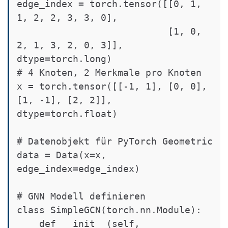
edge_index = torch.tensor([[0, 1, 
1, 2, 2, 3, 3, 0],

                           [1, 0, 
2, 1, 3, 2, 0, 3]], 
dtype=torch.long)

# 4 Knoten, 2 Merkmale pro Knoten

x = torch.tensor([[-1, 1], [0, 0], 
[1, -1], [2, 2]], 
dtype=torch.float)

# Datenobjekt für PyTorch Geometric

data = Data(x=x, 
edge_index=edge_index)

# GNN Modell definieren

class SimpleGCN(torch.nn.Module):

    def __init__(self, 