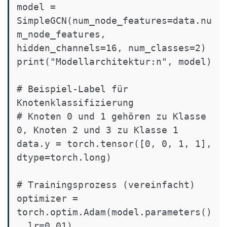
model = 
SimpleGCN(num_node_features=data.nu
m_node_features, 
hidden_channels=16, num_classes=2)

print("Modellarchitektur:n", model)

# Beispiel-Label für 
Knotenklassifizierung

# Knoten 0 und 1 gehören zu Klasse 
0, Knoten 2 und 3 zu Klasse 1

data.y = torch.tensor([0, 0, 1, 1], 
dtype=torch.long)

# Trainingsprozess (vereinfacht)

optimizer = 
torch.optim.Adam(model.parameters()
, lr=0.01)
