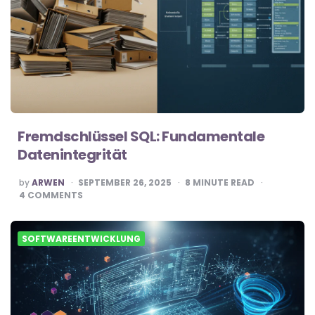
Fremdschlüssel SQL: Fundamentale
Datenintegrität
POSTED
by
ARWEN
SEPTEMBER 26, 2025
8
MINUTE READ
BY
4
COMMENTS
SOFTWAREENTWICKLUNG