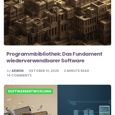
Programmbibliothek: Das Fundament
wiederverwendbarer Software
POSTED
by
ARWEN
OKTOBER 31, 2025
2
MINUTE READ
BY
14
COMMENTS
SOFTWAREENTWICKLUNG