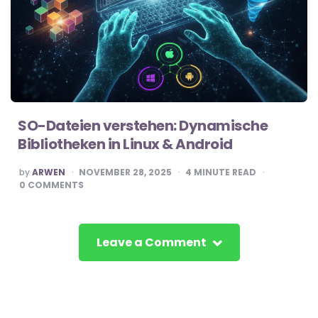
SO-Dateien verstehen: Dynamische
Bibliotheken in Linux & Android
POSTED
by
ARWEN
NOVEMBER 28, 2025
4
MINUTE READ
BY
0
COMMENTS
Leave a Comment