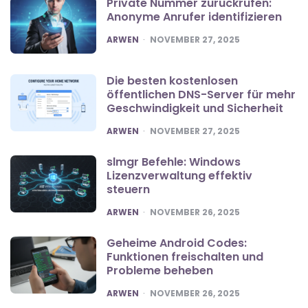
Private Nummer zurückrufen:
Anonyme Anrufer identifizieren
POSTED
ARWEN
NOVEMBER 27, 2025
Die besten kostenlosen
öffentlichen DNS-Server für mehr
Geschwindigkeit und Sicherheit
POSTED
ARWEN
NOVEMBER 27, 2025
slmgr Befehle: Windows
Lizenzverwaltung effektiv
steuern
POSTED
ARWEN
NOVEMBER 26, 2025
Geheime Android Codes:
Funktionen freischalten und
Probleme beheben
POSTED
ARWEN
NOVEMBER 26, 2025