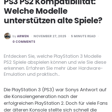
PS3 PS2 Kompatibilität:
Welche Modelle
unterstützen alte Spiele?
POSTED
by
ARWEN
NOVEMBER 27, 2025
5
MINUTE READ
BY
0 COMMENTS
Entdecken Sie, welche PlayStation 3 Modelle
PS2 Spiele abspielen können und wie Sie diese
erkennen. Erfahren Sie mehr über Hardware-
Emulation und praktisch…
Die PlayStation 3 (PS3) war Sonys Antwort auf
die Konsolengeneration nach der
erfolgreichen PlayStation 2. Doch für viele Fans
der älteren Konsole stellte sich schnell die