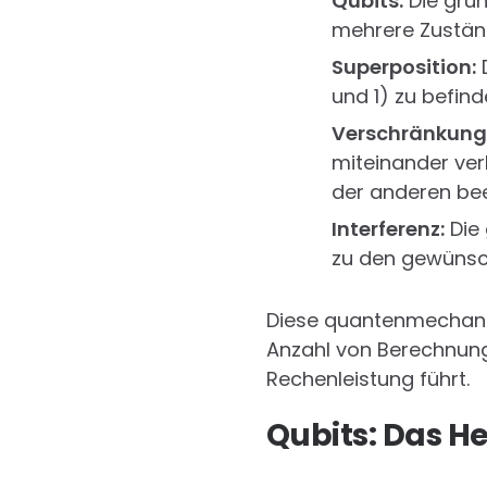
Qubits:
Die grun
mehrere Zustän
Superposition:
D
und 1) zu befin
Verschränkung
miteinander ver
der anderen bee
Interferenz:
Die 
zu den gewünsch
Diese quantenmechani
Anzahl von Berechnunge
Rechenleistung führt.
Qubits: Das H