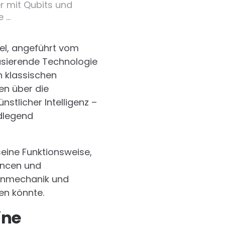
 mit Qubits und
e …
el, angeführt vom
asierende Technologie
n klassischen
en über die
stlicher Intelligenz –
dlegend
eine Funktionsweise,
ancen und
tenmechanik und
en könnte.
ine