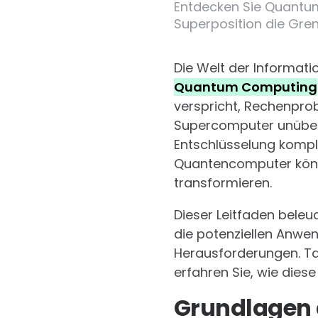
Entdecken Sie Quantu
Superposition die Gren
Die Welt der Informat
Quantum Computing
verspricht, Rechenprob
Supercomputer unüberw
Entschlüsselung komple
Quantencomputer könnt
transformieren.
Dieser Leitfaden bele
die potenziellen Anw
Herausforderungen. Ta
erfahren Sie, wie die
Grundlagen 