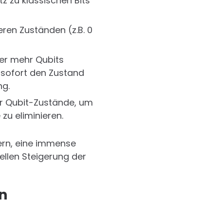
z zu klassischen Bits
eren Zuständen (z.B. 0
er mehr Qubits
 sofort den Zustand
ng.
er Qubit-Zustände, um
u eliminieren.
rn, eine immense
ellen Steigerung der
n