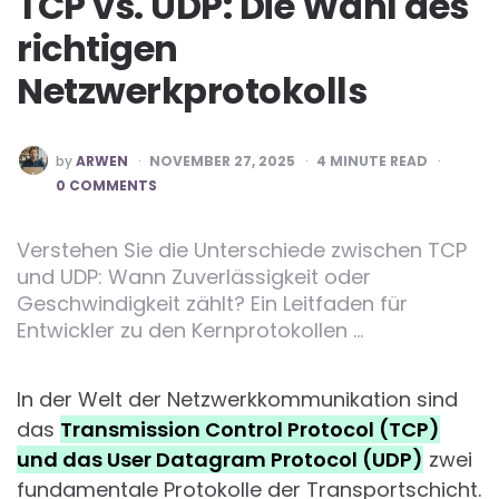
TCP vs. UDP: Die Wahl des
richtigen
Netzwerkprotokolls
POSTED
by
ARWEN
NOVEMBER 27, 2025
4
MINUTE READ
BY
0 COMMENTS
Verstehen Sie die Unterschiede zwischen TCP
und UDP: Wann Zuverlässigkeit oder
Geschwindigkeit zählt? Ein Leitfaden für
Entwickler zu den Kernprotokollen …
In der Welt der Netzwerkkommunikation sind
das
Transmission Control Protocol (TCP)
und das User Datagram Protocol (UDP)
zwei
fundamentale Protokolle der Transportschicht.