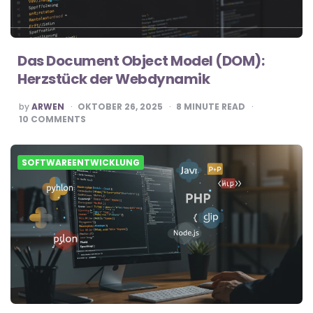
Das Document Object Model (DOM):
Herzstück der Webdynamik
POSTED
by
ARWEN
OKTOBER 26, 2025
8
MINUTE READ
BY
10
COMMENTS
SOFTWAREENTWICKLUNG