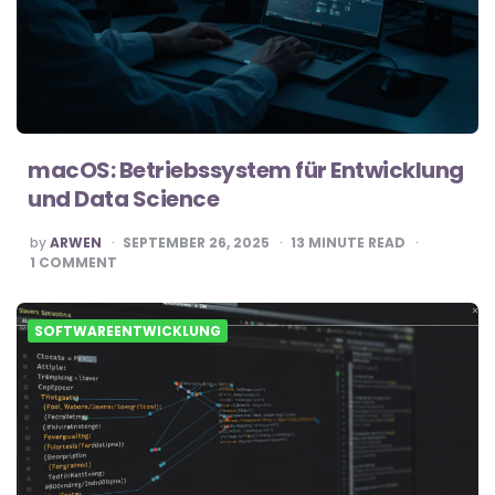
macOS: Betriebssystem für Entwicklung
und Data Science
POSTED
by
ARWEN
SEPTEMBER 26, 2025
13
MINUTE READ
BY
1
COMMENT
SOFTWAREENTWICKLUNG