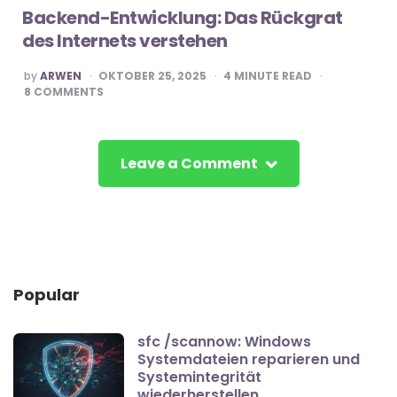
Backend-Entwicklung: Das Rückgrat
des Internets verstehen
POSTED
by
ARWEN
OKTOBER 25, 2025
4
MINUTE READ
BY
8
COMMENTS
Leave a Comment
Popular
sfc /scannow: Windows
Systemdateien reparieren und
Systemintegrität
wiederherstellen