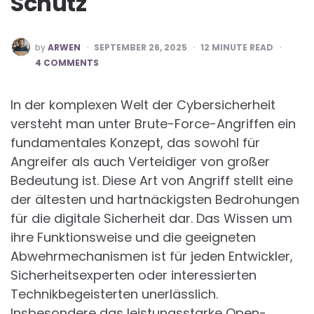
Schutz
POSTED
by
ARWEN
SEPTEMBER 26, 2025
12
MINUTE READ
BY
4 COMMENTS
In der komplexen Welt der Cybersicherheit
versteht man unter Brute-Force-Angriffen ein
fundamentales Konzept, das sowohl für
Angreifer als auch Verteidiger von großer
Bedeutung ist. Diese Art von Angriff stellt eine
der ältesten und hartnäckigsten Bedrohungen
für die digitale Sicherheit dar. Das Wissen um
ihre Funktionsweise und die geeigneten
Abwehrmechanismen ist für jeden Entwickler,
Sicherheitsexperten oder interessierten
Technikbegeisterten unerlässlich.
Insbesondere das leistungsstarke Open-