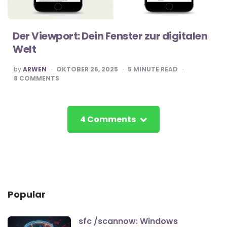
Der Viewport: Dein Fenster zur digitalen
Welt
POSTED
by
ARWEN
OKTOBER 26, 2025
5
MINUTE READ
BY
8
COMMENTS
4 Comments
Popular
sfc /scannow: Windows