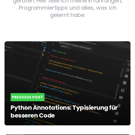
gerufen. Hier teile ich meine Erfahrungen,
Programmiertipps und alles, was ich
gelernt habe.
Post
navigation
PREVIOUS POST
Python Annotations: Typisierung für
besseren Code