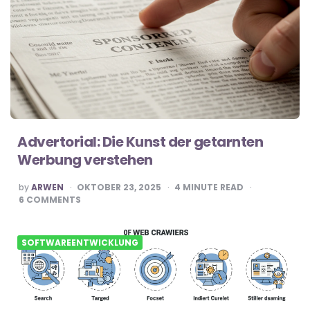
Advertorial: Die Kunst der getarnten
Werbung verstehen
POSTED
by
ARWEN
OKTOBER 23, 2025
4
MINUTE READ
BY
6
COMMENTS
SOFTWAREENTWICKLUNG