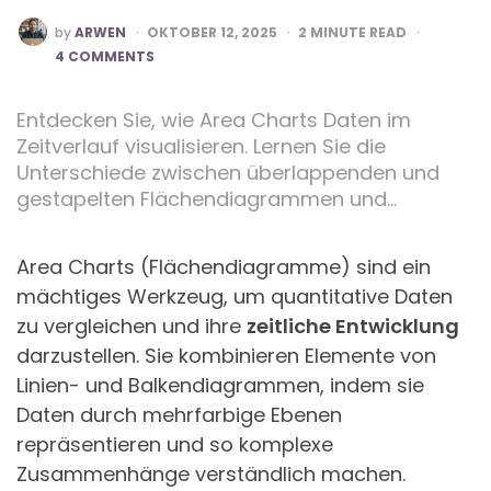
POSTED
by
ARWEN
OKTOBER 12, 2025
2
MINUTE READ
BY
4 COMMENTS
Entdecken Sie, wie Area Charts Daten im
Zeitverlauf visualisieren. Lernen Sie die
Unterschiede zwischen überlappenden und
gestapelten Flächendiagrammen und…
Area Charts (Flächendiagramme) sind ein
mächtiges Werkzeug, um quantitative Daten
zu vergleichen und ihre
zeitliche Entwicklung
darzustellen. Sie kombinieren Elemente von
Linien- und Balkendiagrammen, indem sie
Daten durch mehrfarbige Ebenen
repräsentieren und so komplexe
Zusammenhänge verständlich machen.