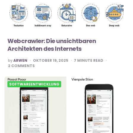
Webcrawler: Die unsichtbaren
Architekten des Internets
POSTED
by
ARWEN
OKTOBER 19, 2025
7
MINUTE READ
BY
2
COMMENTS
SOFTWAREENTWICKLUNG