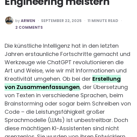
Engineering meistern
POSTED
by
ARWEN
SEPTEMBER 22, 2025
11
MINUTE READ
BY
2 COMMENTS
Die künstliche Intelligenz hat in den letzten
Jahren erstaunliche Fortschritte gemacht und
Werkzeuge wie ChatGPT revolutionieren die
Art und Weise, wie wir mit Informationen und
Kreativität umgehen. Ob bei der
Erstellung
von Zusammenfassungen
, der Übersetzung
von Texten in verschiedene Sprachen, beim
Brainstorming oder sogar beim Schreiben von
Code – die Leistungsfähigkeit großer
Sprachmodelle (LLMs) ist unbestreitbar. Doch
diese mächtigen KI-Assistenten sind nicht
grenzenlos. Sie wurden von ihren Entwicklern,