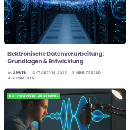
Elektronische Datenverarbeitung:
Grundlagen & Entwicklung
POSTED
by
ARWEN
OKTOBER 18, 2025
5
MINUTE READ
BY
4
COMMENTS
SOFTWAREENTWICKLUNG