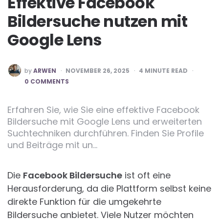
Effektive Facebook
Bildersuche nutzen mit
Google Lens
POSTED
by
ARWEN
NOVEMBER 26, 2025
4
MINUTE READ
BY
0 COMMENTS
Erfahren Sie, wie Sie eine effektive Facebook
Bildersuche mit Google Lens und erweiterten
Suchtechniken durchführen. Finden Sie Profile
und Beiträge mit un…
Die
Facebook Bildersuche
ist oft eine
Herausforderung, da die Plattform selbst keine
direkte Funktion für die umgekehrte
Bildersuche anbietet. Viele Nutzer möchten