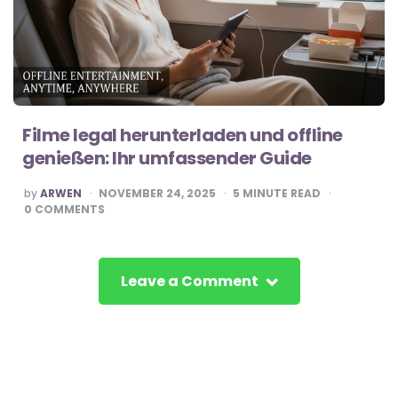
Filme legal herunterladen und offline
genießen: Ihr umfassender Guide
POSTED
by
ARWEN
NOVEMBER 24, 2025
5
MINUTE READ
BY
0
COMMENTS
Leave a Comment