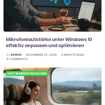
Mikrofonlautstärke unter Windows 10
effektiv anpassen und optimieren
POSTED
by
ARWEN
NOVEMBER 27, 2025
3
MINUTE READ
BY
0
COMMENTS
SOFTWAREENTWICKLUNG