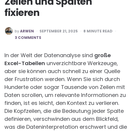
Zeilen und Spalten
fixieren
POSTED
by
ARWEN
SEPTEMBER 21, 2025
8
MINUTE READ
BY
3 COMMENTS
In der Welt der Datenanalyse sind
große
Excel-Tabellen
unverzichtbare Werkzeuge,
aber sie können auch schnell zu einer Quelle
der Frustration werden. Wenn Sie sich durch
Hunderte oder sogar Tausende von Zeilen mit
Daten scrollen, um relevante Informationen zu
finden, ist es leicht, den Kontext zu verlieren.
Die Kopfzeilen, die die Bedeutung jeder Spalte
definieren, verschwinden aus dem Blickfeld,
was die Dateninterpretation erschwert und die