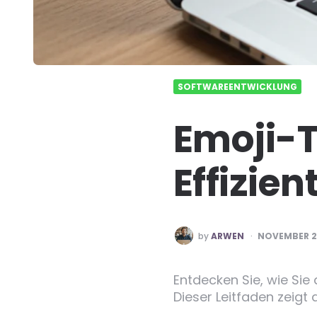
SOFTWAREENTWICKLUNG
Emoji-T
Effizien
POSTED
by
ARWEN
NOVEMBER 2
BY
Entdecken Sie, wie Sie
Dieser Leitfaden zeigt