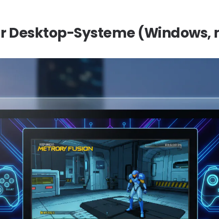
ür Desktop-Systeme (Windows, 