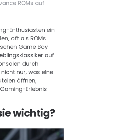
dvance ROMs auf
ing-Enthusiasten ein
ien, oft als ROMs
ysischen Game Boy
eblingsklassiker auf
onsolen durch
nicht nur, was eine
ateien öffnen,
r Gaming-Erlebnis
ie wichtig?