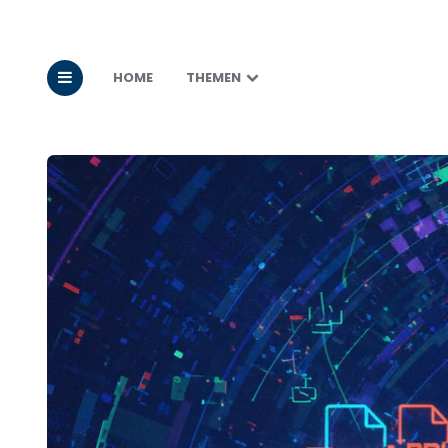
HOME
THEMEN