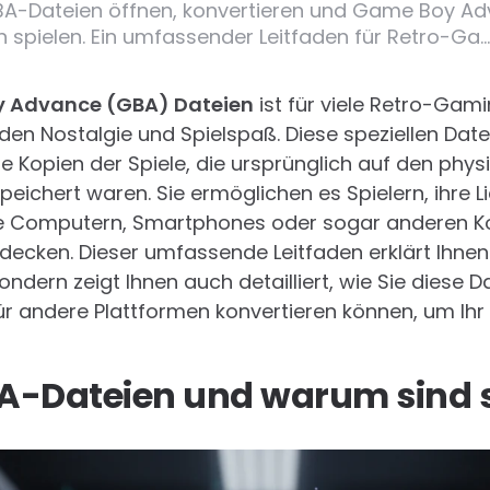
 GBA-Dateien öffnen, konvertieren und Game Boy A
 spielen. Ein umfassender Leitfaden für Retro-Ga…
 Advance (GBA) Dateien
ist für viele Retro-Gam
den Nostalgie und Spielspaß. Diese speziellen Date
ale Kopien der Spiele, die ursprünglich auf den ph
chert waren. Sie ermöglichen es Spielern, ihre Li
 Computern, Smartphones oder sogar anderen K
ecken. Dieser umfassende Leitfaden erklärt Ihnen 
ndern zeigt Ihnen auch detailliert, wie Sie diese D
ür andere Plattformen konvertieren können, um Ih
A-Dateien und warum sind s