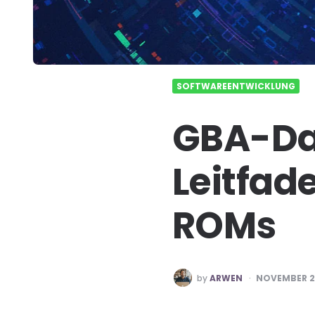
SOFTWAREENTWICKLUNG
GBA-Dat
Leitfad
ROMs
POSTED
by
ARWEN
NOVEMBER 2
BY