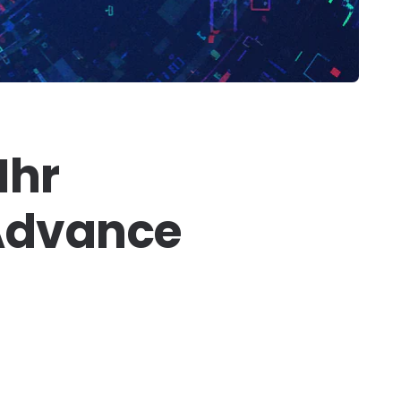
Ihr
 Advance