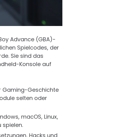
e Boy Advance (GBA)-
ichen Spielcodes, der
e. Sie sind das
andheld-Konsole auf
r Gaming-Geschichte
odule selten oder
indows, macOS, Linux,
 spielen.
setzungen, Hacks und