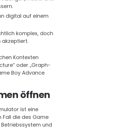
sern.
 digital auf einem
chtlich komplex, doch
 akzeptiert.
schen Kontexten
cture“ oder „Graph-
 Game Boy Advance
rmen öffnen
ulator ist eine
m Fall die des Game
m Betriebssystem und