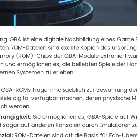
dung .GBA ist eine digitale Nachbildung eines Gam
nten ROM-Dateien sind exakte Kopien des ursprüngl
ory (ROM)-Chips der GBA-Module extrahiert wurd
n und ermöglichen es, die beliebten Spiele der H
dernen Systemen zu erleben.
GBA-ROMs tragen maßgeblich zur Bewahrung de
Spiele digital verfügbar machen, deren physische M
ich werden.
ängigkeit:
Sie ermöglichen es, GBA-Spiele auf W
d sogar auf anderen Konsolen durch Emulatoren zu
zial:
ROM-Dateien sind oft die Basis für Fan-Über