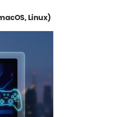
macOS, Linux)