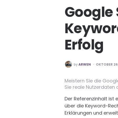
Google 
Keywor
Erfolg
POSTED
by
ARWEN
OKTOBER 26,
BY
Meistern Sie die Googl
Sie reale Nutzerdaten a
Der Referenzinhalt ist 
über die Keyword-Rech
Erklärungen und erweite