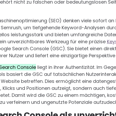
gehört nicht zu falschen oder bedeutungslosen Sei
schinenoptimierung (SEO) denken viele sofort an k
der Semrush, um tiefgehende Keyword-Analysen durc
ellos leistungsstark und bieten umfangreiche Dat
ein unverzichtbares Werkzeug für eine präzise
Key
gle Search Console (GSC). Sie bietet einen direkte
er Nutzer und liefert eine einzigartige Perspektive
Search Console
liegt in ihrer Authentizität. Im G
ools basiert die GSC auf tatsächlichen Nutzerintera
 Website betreffen. Dies ermöglicht eine datengest
 Klicks und Positionen aufzeigt, sondern auch tiefe
ietet. Damit wird die GSC zu einem mächtigen, kos
zu verfeinern und ungenutzte Potenziale aufzudec
earch Console als unverzic