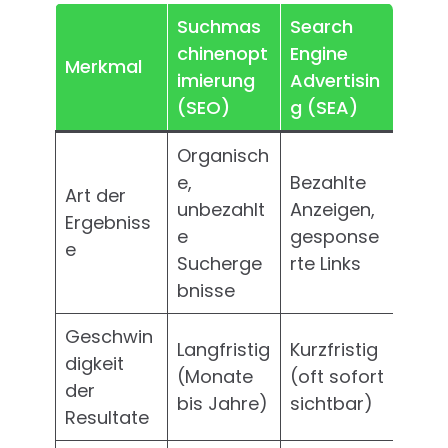
Suchmas
Search
chinenopt
Engine
Merkmal
imierung
Advertisin
(SEO)
g (SEA)
Organisch
e,
Bezahlte
Art der
unbezahlt
Anzeigen,
Ergebniss
e
gesponse
e
Sucherge
rte Links
bnisse
Geschwin
Langfristig
Kurzfristig
digkeit
(Monate
(oft sofort
der
bis Jahre)
sichtbar)
Resultate