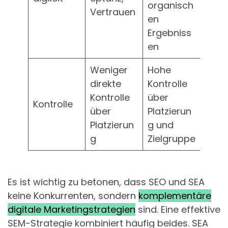
organisch
Vertrauen
en
Ergebniss
en
Weniger
Hohe
direkte
Kontrolle
Kontrolle
über
Kontrolle
über
Platzierun
Platzierun
g und
g
Zielgruppe
Es ist wichtig zu betonen, dass SEO und SEA
keine Konkurrenten, sondern
komplementäre
digitale Marketingstrategien
sind. Eine effektive
SEM-Strategie kombiniert häufig beides. SEA