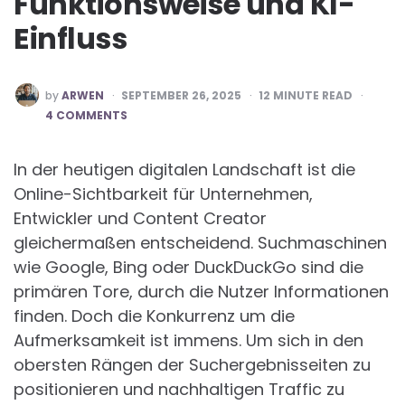
Funktionsweise und KI-
Einfluss
POSTED
by
ARWEN
SEPTEMBER 26, 2025
12
MINUTE READ
BY
4 COMMENTS
In der heutigen digitalen Landschaft ist die
Online-Sichtbarkeit für Unternehmen,
Entwickler und Content Creator
gleichermaßen entscheidend. Suchmaschinen
wie Google, Bing oder DuckDuckGo sind die
primären Tore, durch die Nutzer Informationen
finden. Doch die Konkurrenz um die
Aufmerksamkeit ist immens. Um sich in den
obersten Rängen der Suchergebnisseiten zu
positionieren und nachhaltigen Traffic zu