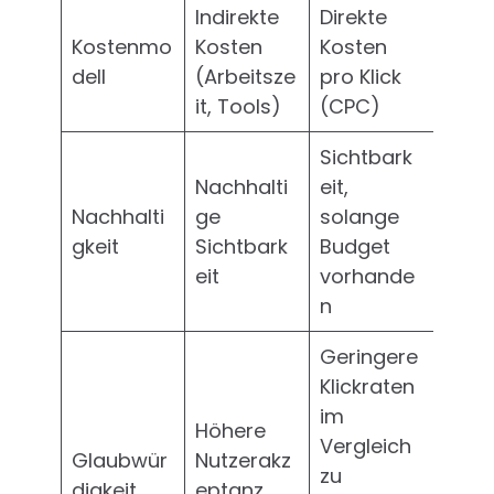
Indirekte
Direkte
Kostenmo
Kosten
Kosten
dell
(Arbeitsze
pro Klick
it, Tools)
(CPC)
Sichtbark
Nachhalti
eit,
Nachhalti
ge
solange
gkeit
Sichtbark
Budget
eit
vorhande
n
Geringere
Klickraten
im
Höhere
Vergleich
Glaubwür
Nutzerakz
zu
digkeit
eptanz,