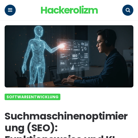
Hackerolizm
Menu
Search
SOFTWAREENTWICKLUNG
Suchmaschinenoptimier
ung (SEO):