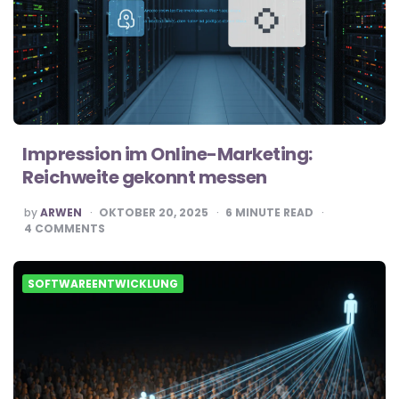
Impression im Online-Marketing:
Reichweite gekonnt messen
POSTED
by
ARWEN
OKTOBER 20, 2025
6
MINUTE READ
BY
4
COMMENTS
SOFTWAREENTWICKLUNG