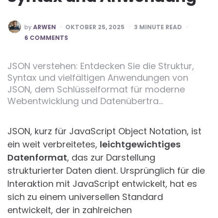
POSTED
by
ARWEN
OKTOBER 25, 2025
3
MINUTE READ
BY
6 COMMENTS
JSON verstehen: Entdecken Sie die Struktur,
Syntax und vielfältigen Anwendungen von
JSON, dem Schlüsselformat für moderne
Webentwicklung und Datenübertra…
JSON, kurz für JavaScript Object Notation, ist
ein weit verbreitetes,
leichtgewichtiges
Datenformat
, das zur Darstellung
strukturierter Daten dient. Ursprünglich für die
Interaktion mit JavaScript entwickelt, hat es
sich zu einem universellen Standard
entwickelt, der in zahlreichen