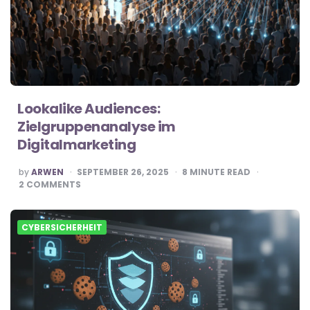
Lookalike Audiences:
Zielgruppenanalyse im
Digitalmarketing
POSTED
by
ARWEN
SEPTEMBER 26, 2025
8
MINUTE READ
BY
2
COMMENTS
CYBERSICHERHEIT