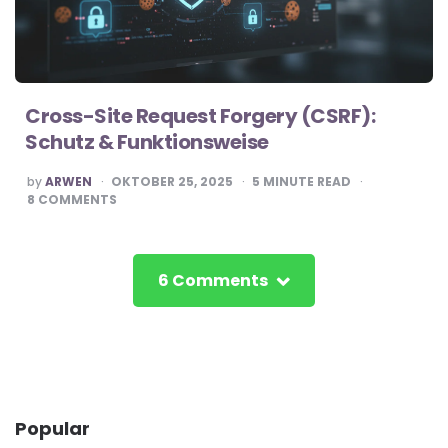
Cross-Site Request Forgery (CSRF):
Schutz & Funktionsweise
POSTED
by
ARWEN
OKTOBER 25, 2025
5
MINUTE READ
BY
8
COMMENTS
6 Comments
Popular