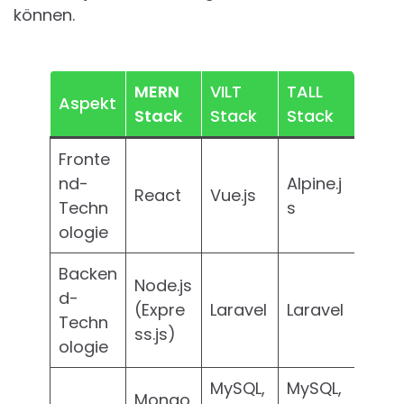
können.
MERN
VILT
TALL
Aspekt
Stack
Stack
Stack
Fronte
nd-
Alpine.j
React
Vue.js
Techn
s
ologie
Backen
Node.js
d-
(Expre
Laravel
Laravel
Techn
ss.js)
ologie
MySQL,
MySQL,
Mongo