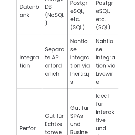
Postgr
Postgr
Datenb
DB
eSQL,
eSQL,
ank
(NoSQL
etc.
etc.
)
(SQL)
(SQL)
Nahtlo
Nahtlo
Separa
se
se
Integra
te API
Integra
Integra
tion
erford
tion via
tion via
erlich
Inertia.j
Livewir
s
e
Ideal
für
Gut für
interak
Gut für
SPAs
tive
Echtzei
und
Perfor
und
tanwe
Busine