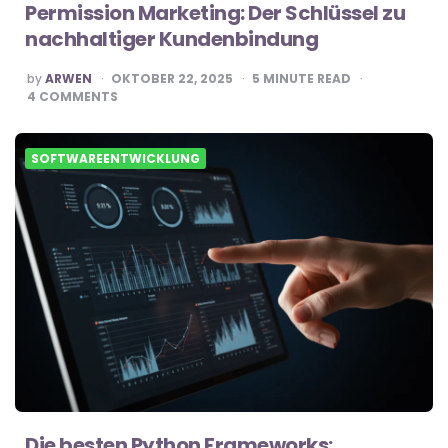
Permission Marketing: Der Schlüssel zu
nachhaltiger Kundenbindung
POSTED
by
ARWEN
OKTOBER 22, 2025
5
MINUTE READ
BY
4
COMMENTS
SOFTWAREENTWICKLUNG
Die besten Python Frameworks: