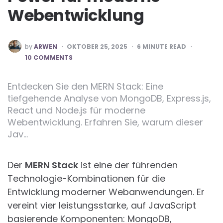
Webentwicklung
POSTED
by
ARWEN
OKTOBER 25, 2025
6
MINUTE READ
BY
10 COMMENTS
Entdecken Sie den MERN Stack: Eine
tiefgehende Analyse von MongoDB, Express.js,
React und Node.js für moderne
Webentwicklung. Erfahren Sie, warum dieser
Jav…
Der
MERN Stack
ist eine der führenden
Technologie-Kombinationen für die
Entwicklung moderner Webanwendungen. Er
vereint vier leistungsstarke, auf JavaScript
basierende Komponenten: MongoDB,