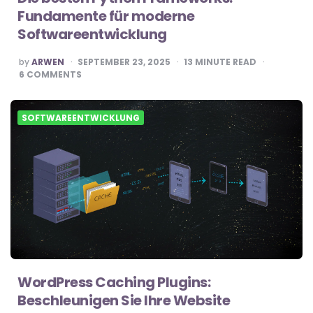
Fundamente für moderne
Softwareentwicklung
POSTED
by
ARWEN
SEPTEMBER 23, 2025
13
MINUTE READ
BY
6
COMMENTS
SOFTWAREENTWICKLUNG
WordPress Caching Plugins:
Beschleunigen Sie Ihre Website