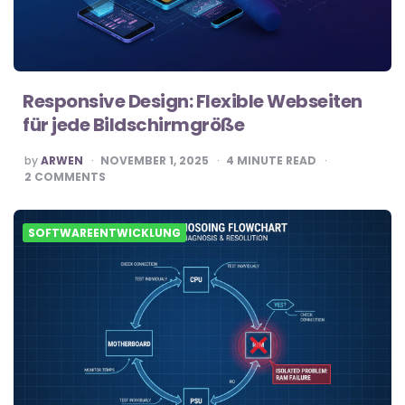
Responsive Design: Flexible Webseiten
für jede Bildschirmgröße
POSTED
by
ARWEN
NOVEMBER 1, 2025
4
MINUTE READ
BY
2
COMMENTS
SOFTWAREENTWICKLUNG