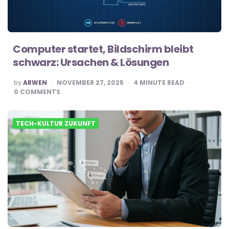
Computer startet, Bildschirm bleibt
schwarz: Ursachen & Lösungen
POSTED
by
ARWEN
NOVEMBER 27, 2025
4
MINUTE READ
BY
0
COMMENTS
TECH-KULTUR ZUKUNFT