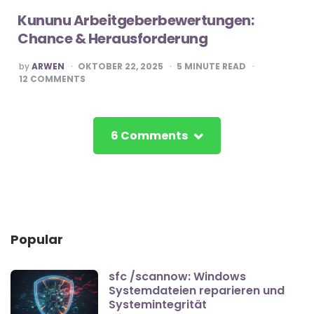
Kununu Arbeitgeberbewertungen:
Chance & Herausforderung
POSTED
by
ARWEN
OKTOBER 22, 2025
5
MINUTE READ
BY
12
COMMENTS
6 Comments
Popular
sfc /scannow: Windows
Systemdateien reparieren und
Systemintegrität