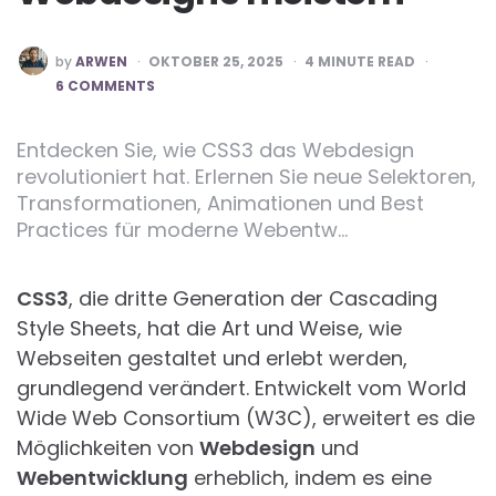
POSTED
by
ARWEN
OKTOBER 25, 2025
4
MINUTE READ
BY
6 COMMENTS
Entdecken Sie, wie CSS3 das Webdesign
revolutioniert hat. Erlernen Sie neue Selektoren,
Transformationen, Animationen und Best
Practices für moderne Webentw…
CSS3
, die dritte Generation der Cascading
Style Sheets, hat die Art und Weise, wie
Webseiten gestaltet und erlebt werden,
grundlegend verändert. Entwickelt vom World
Wide Web Consortium (W3C), erweitert es die
Möglichkeiten von
Webdesign
und
Webentwicklung
erheblich, indem es eine