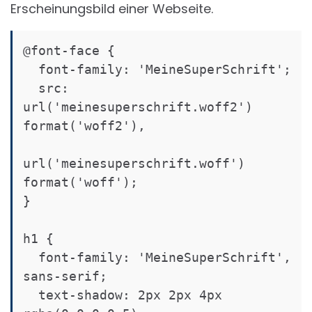
Erscheinungsbild einer Webseite.
@font-face {

  font-family: 'MeineSuperSchrift';

  src: 
url('meinesuperschrift.woff2') 
format('woff2'),

url('meinesuperschrift.woff') 
format('woff');

}

h1 {

  font-family: 'MeineSuperSchrift', 
sans-serif;

  text-shadow: 2px 2px 4px 