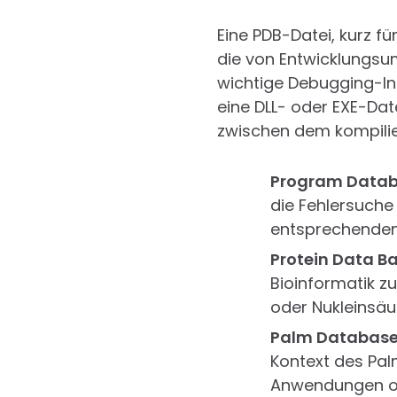
Eine PDB-Datei, kurz f
die von Entwicklungsum
wichtige Debugging-In
eine DLL- oder EXE-Date
zwischen dem kompilie
Program Databa
die Fehlersuche
entsprechenden 
Protein Data Ba
Bioinformatik z
oder Nukleinsäu
Palm Database
Kontext des Pal
Anwendungen od