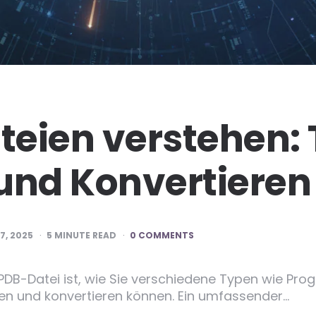
eien verstehen: 
und Konvertieren
7, 2025
5
MINUTE READ
0 COMMENTS
 PDB-Datei ist, wie Sie verschiedene Typen wie P
nen und konvertieren können. Ein umfassender…