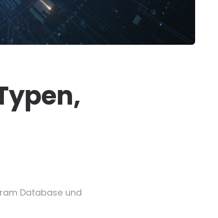
Typen,
rogram Database und