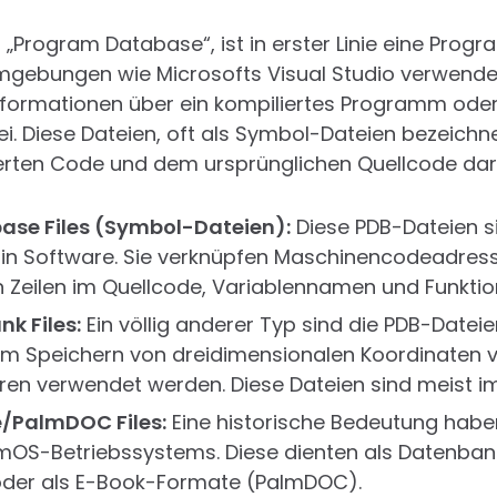
ür „Program Database“, ist in erster Linie eine Pr
gebungen wie Microsofts Visual Studio verwendet 
formationen über ein kompiliertes Programm oder
i. Diese Dateien, oft als Symbol-Dateien bezeichne
rten Code und dem ursprünglichen Quellcode dar
se Files (Symbol-Dateien):
Diese PDB-Dateien si
 in Software. Sie verknüpfen Maschinencodeadres
Zeilen im Quellcode, Variablennamen und Funktio
nk Files:
Ein völlig anderer Typ sind die PDB-Dateie
um Speichern von dreidimensionalen Koordinaten v
ren verwendet werden. Diese Dateien sind meist im
/PalmDOC Files:
Eine historische Bedeutung habe
mOS-Betriebssystems. Diese dienten als Datenban
er als E-Book-Formate (PalmDOC).