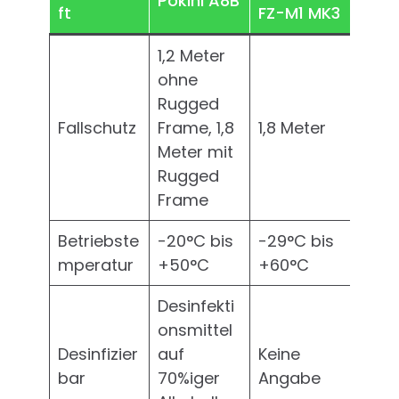
Pokini A8B
ft
FZ-M1 MK3
1,2 Meter
ohne
Rugged
Fallschutz
Frame, 1,8
1,8 Meter
Meter mit
Rugged
Frame
Betriebste
-20°C bis
-29°C bis
mperatur
+50°C
+60°C
Desinfekti
onsmittel
Desinfizier
auf
Keine
bar
70%iger
Angabe