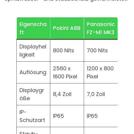
Eigenscha
Panasonic
Pokini A8B
ft
FZ-M1 MK3
Displayhel
800 Nits
700 Nits
ligkeit
2560 x
1200 x 800
Auflösung
1600 Pixel
Pixel
Displaygr
8,4 Zoll
7,0 Zoll
öße
IP-
IP65
IP65
Schutzart
Staub-