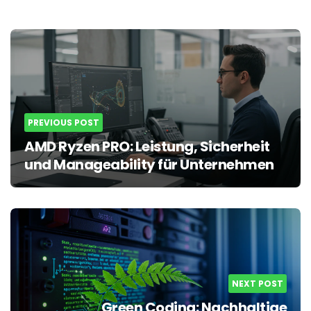
Post
navigation
PREVIOUS POST
AMD Ryzen PRO: Leistung, Sicherheit
und Manageability für Unternehmen
NEXT POST
Green Coding: Nachhaltige