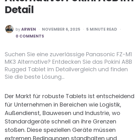
Detail
POSTED
by
ARWEN
NOVEMBER 6, 2025
5
MINUTE READ
BY
0 COMMENTS
Suchen Sie eine zuverlässige Panasonic FZ-M1
MK3 Alternative? Entdecken Sie das Pokini A8B
Rugged Tablet im Detailvergleich und finden
Sie die beste Lösung…
Der Markt für robuste Tablets ist entscheidend
für Unternehmen in Bereichen wie Logistik,
Außendienst, Bauwesen und Industrie, wo
Standardgeräte schnell an ihre Grenzen
stoßen. Diese speziellen Geräte müssen
extremen Bedingungen standhalten und