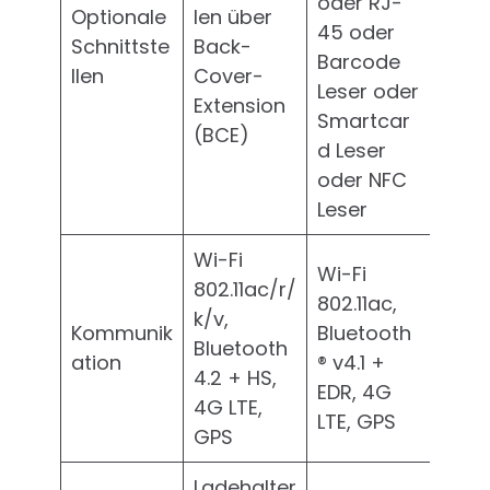
oder RJ-
Optionale
len über
45 oder
Schnittste
Back-
Barcode
llen
Cover-
Leser oder
Extension
Smartcar
(BCE)
d Leser
oder NFC
Leser
Wi-Fi
Wi-Fi
802.11ac/r/
802.11ac,
k/v,
Kommunik
Bluetooth
Bluetooth
ation
® v4.1 +
4.2 + HS,
EDR, 4G
4G LTE,
LTE, GPS
GPS
Ladehalter