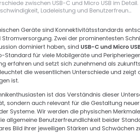
rschiede zwischen USB-C und Micro USB im Detail.
schwindigkeit, Ladeleistung und Benutzerfreun…
onischen Geräte sind Konnektivitätsstandards ents
Stromversorgung. Zwei der prominentesten Schnitts
kussion dominiert haben, sind
USB-C und Micro US
o-Standard für viele Mobilgeräte und Peripheriege
ung erfahren und setzt sich zunehmend als zukunf
beleuchtet die wesentlichen Unterschiede und zeigt
en ist.
hnikenthusiasten ist das Verständnis dieser Unters
ät, sondern auch relevant für die Gestaltung neuer
er Systeme. Wir werden die physischen Merkmale,
e allgemeine Benutzerfreundlichkeit beider Standar
ares Bild ihrer jeweiligen Stärken und Schwächen z