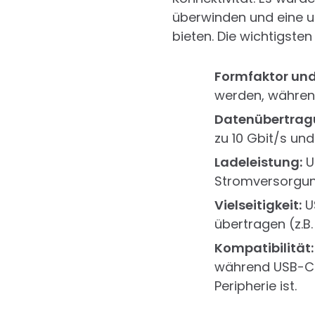
überwinden und eine un
bieten. Die wichtigste
Formfaktor und 
werden, während
Datenübertrag
zu 10 Gbit/s un
Ladeleistung:
US
Stromversorgung
Vielseitigkeit:
U
übertragen (z.B.
Kompatibilität:
während USB-C 
Peripherie ist.