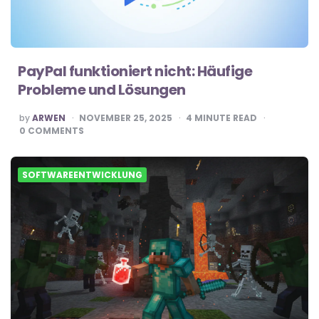
PayPal funktioniert nicht: Häufige
Probleme und Lösungen
POSTED
by
ARWEN
NOVEMBER 25, 2025
4
MINUTE READ
BY
0
COMMENTS
SOFTWAREENTWICKLUNG