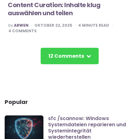
Content Curation: Inhalte klug
auswählen und teilen
POSTED
by
ARWEN
OKTOBER 22, 2025
4
MINUTE READ
BY
4
COMMENTS
12 Comments
Popular
sfc /scannow: Windows
Systemdateien reparieren und
Systemintegrität
wiederherstellen