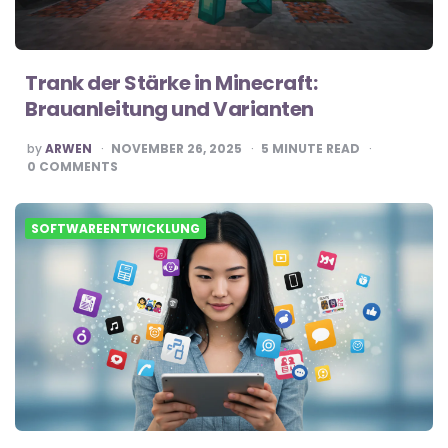
Trank der Stärke in Minecraft:
Brauanleitung und Varianten
POSTED
by
ARWEN
NOVEMBER 26, 2025
5
MINUTE READ
BY
0
COMMENTS
SOFTWAREENTWICKLUNG