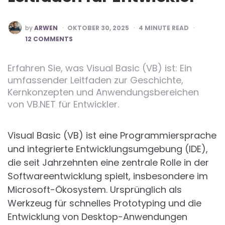
POSTED
by
ARWEN
OKTOBER 30, 2025
4
MINUTE READ
BY
12 COMMENTS
Erfahren Sie, was Visual Basic (VB) ist: Ein
umfassender Leitfaden zur Geschichte,
Kernkonzepten und Anwendungsbereichen
von VB.NET für Entwickler.
Visual Basic (VB) ist eine Programmiersprache
und integrierte Entwicklungsumgebung (IDE),
die seit Jahrzehnten eine zentrale Rolle in der
Softwareentwicklung spielt, insbesondere im
Microsoft-Ökosystem. Ursprünglich als
Werkzeug für schnelles Prototyping und die
Entwicklung von Desktop-Anwendungen