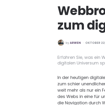
Webbrow
zum dig
POSTED
by
ARWEN
OKTOBER 22,
BY
Erfahren Sie, was ein W
digitalen Universum spi
In der heutigen digital
zum schier unendliche
weit mehr als nur ein 
des Webs in eine für u
die Navigation durch 