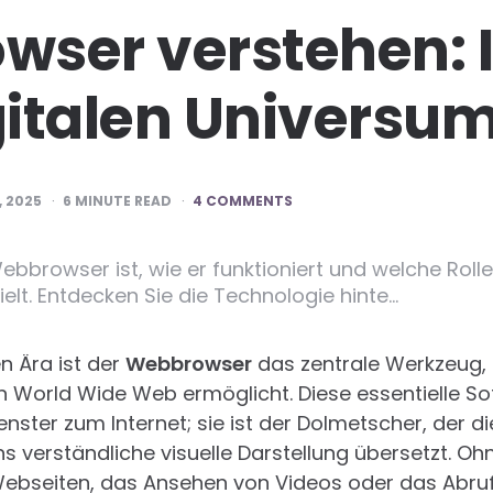
ser verstehen: I
italen Universu
 2025
6
MINUTE READ
4 COMMENTS
ebbrowser ist, wie er funktioniert und welche Rolle
elt. Entdecken Sie die Technologie hinte…
en Ära ist der
Webbrowser
das zentrale Werkzeug,
n World Wide Web ermöglicht. Diese essentielle S
Fenster zum Internet; sie ist der Dolmetscher, der 
ns verständliche visuelle Darstellung übersetzt. O
Webseiten, das Ansehen von Videos oder das Abru