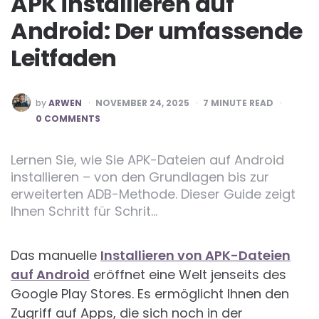
APK installieren auf
Android: Der umfassende
Leitfaden
POSTED
by
ARWEN
NOVEMBER 24, 2025
7
MINUTE READ
BY
0 COMMENTS
Lernen Sie, wie Sie APK-Dateien auf Android
installieren – von den Grundlagen bis zur
erweiterten ADB-Methode. Dieser Guide zeigt
Ihnen Schritt für Schrit…
Das manuelle
Installieren von APK-Dateien
auf Android
eröffnet eine Welt jenseits des
Google Play Stores. Es ermöglicht Ihnen den
Zugriff auf Apps, die sich noch in der