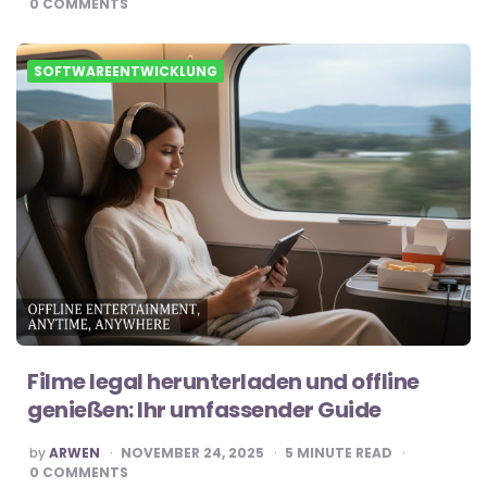
0
COMMENTS
SOFTWAREENTWICKLUNG
Filme legal herunterladen und offline
genießen: Ihr umfassender Guide
POSTED
by
ARWEN
NOVEMBER 24, 2025
5
MINUTE READ
BY
0
COMMENTS