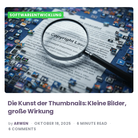
SOFTWAREENTWICKLUNG
Die Kunst der Thumbnails: Kleine Bilder,
große Wirkung
POSTED
by
ARWEN
OKTOBER 18, 2025
6
MINUTE READ
BY
6
COMMENTS