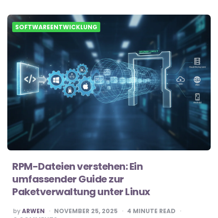
SOFTWAREENTWICKLUNG
RPM-Dateien verstehen: Ein
umfassender Guide zur
Paketverwaltung unter Linux
POSTED
by
ARWEN
NOVEMBER 25, 2025
4
MINUTE READ
BY