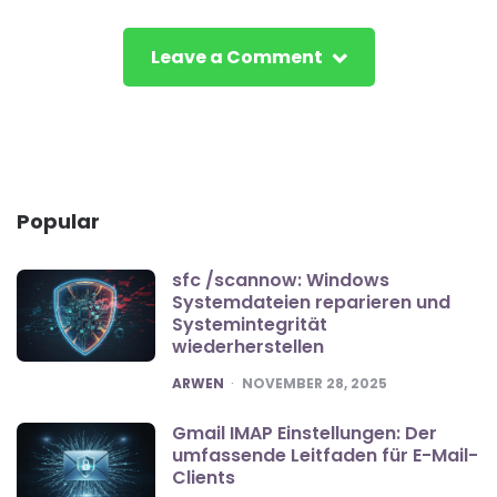
Leave a Comment
Popular
sfc /scannow: Windows
Systemdateien reparieren und
Systemintegrität
wiederherstellen
POSTED
ARWEN
NOVEMBER 28, 2025
Gmail IMAP Einstellungen: Der
umfassende Leitfaden für E-Mail-
Clients