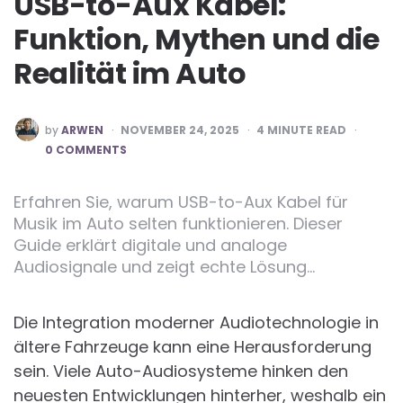
USB-to-Aux Kabel:
Funktion, Mythen und die
Realität im Auto
POSTED
by
ARWEN
NOVEMBER 24, 2025
4
MINUTE READ
BY
0 COMMENTS
Erfahren Sie, warum USB-to-Aux Kabel für
Musik im Auto selten funktionieren. Dieser
Guide erklärt digitale und analoge
Audiosignale und zeigt echte Lösung…
Die Integration moderner Audiotechnologie in
ältere Fahrzeuge kann eine Herausforderung
sein. Viele Auto-Audiosysteme hinken den
neuesten Entwicklungen hinterher, weshalb ein