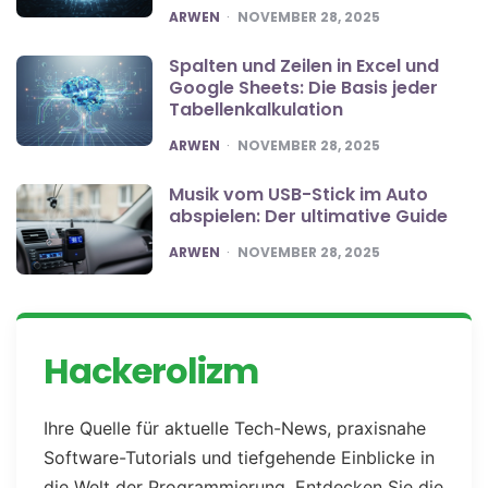
POSTED
ARWEN
NOVEMBER 28, 2025
Spalten und Zeilen in Excel und
Google Sheets: Die Basis jeder
Tabellenkalkulation
POSTED
ARWEN
NOVEMBER 28, 2025
Musik vom USB-Stick im Auto
abspielen: Der ultimative Guide
POSTED
ARWEN
NOVEMBER 28, 2025
Hackerolizm
Ihre Quelle für aktuelle Tech-News, praxisnahe
Software-Tutorials und tiefgehende Einblicke in
die Welt der Programmierung. Entdecken Sie die