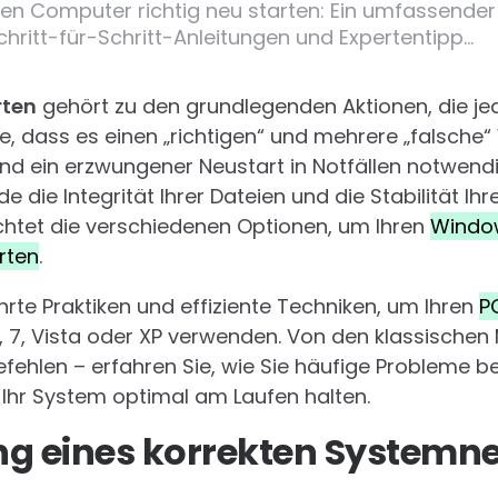
hren Computer richtig neu starten: Ein umfassender
ritt-für-Schritt-Anleitungen und Expertentipp…
rten
gehört zu den grundlegenden Aktionen, die je
ie, dass es einen „richtigen“ und mehrere „falsche“
d ein erzwungener Neustart in Notfällen notwendig
e die Integrität Ihrer Dateien und die Stabilität Ih
chtet die verschiedenen Optionen, um Ihren
Windo
rten
.
rte Praktiken und effiziente Techniken, um Ihren
P
 8, 7, Vista oder XP verwenden. Von den klassischen
efehlen – erfahren Sie, wie Sie häufige Probleme 
Ihr System optimal am Laufen halten.
ng eines korrekten Systemne