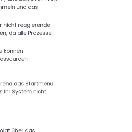
ammeln und das
r nicht reagierende
n, da alle Prozesse
e können
 Ressourcen
ährend das Startmenü
ss Ihr System nicht
folgt über das