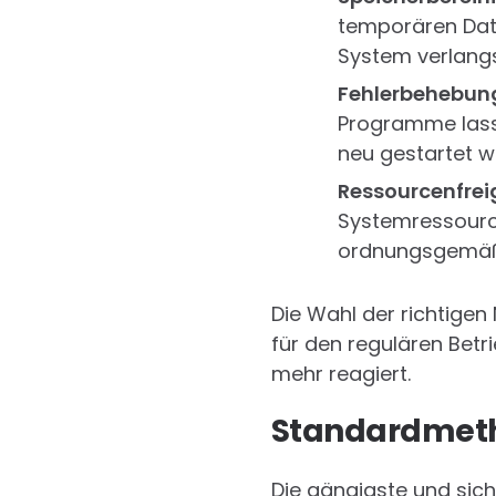
temporären Date
System verlang
Fehlerbehebun
Programme lasse
neu gestartet w
Ressourcenfrei
Systemressourcen
ordnungsgemäß
Die Wahl der richtige
für den regulären Betri
mehr reagiert.
Standardmeth
Die gängigste und sic