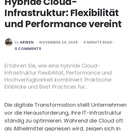
Hybride Cloud-
Infrastruktur: Flexibilität
und Performance vereint
POSTED
by
ARWEN
NOVEMBER 24, 2025
4
MINUTE READ
BY
0 COMMENTS
Erfahren Sie, wie eine hybride Cloud-
Infrastruktur Flexibilität, Performance und
Hochverfügbarkeit kombiniert. Praktische
Einblicke und Best Practices für…
Die digitale Transformation stellt Unternehmen
vor die Herausforderung, ihre IT-Infrastruktur
ständig zu optimieren. Während die Cloud oft
als Allheilmittel gepriesen wird, zeigen sich in