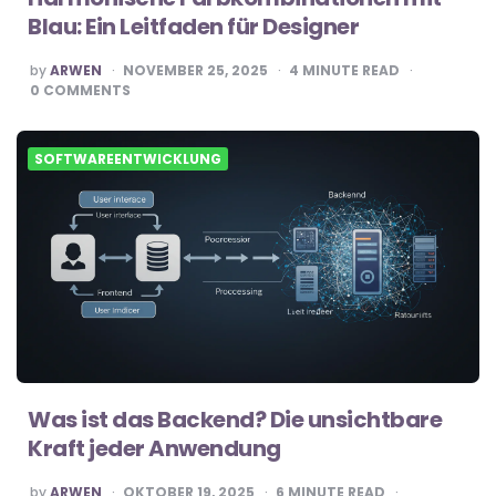
Blau: Ein Leitfaden für Designer
POSTED
by
ARWEN
NOVEMBER 25, 2025
4
MINUTE READ
BY
0
COMMENTS
SOFTWAREENTWICKLUNG
Was ist das Backend? Die unsichtbare
Kraft jeder Anwendung
POSTED
by
ARWEN
OKTOBER 19, 2025
6
MINUTE READ