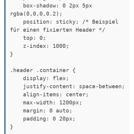
    box-shadow: 0 2px 5px 
rgba(0,0,0,0.2);

    position: sticky; /* Beispiel 
für einen fixierten Header */

    top: 0;

    z-index: 1000;

}

.header .container {

    display: flex;

    justify-content: space-between;

    align-items: center;

    max-width: 1200px;

    margin: 0 auto;

    padding: 0 20px;

}
