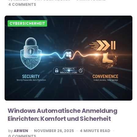
BY
4
COMMENTS
CYBERSICHERHEIT
Windows Automatische Anmeldung
Einrichten: Komfort und Sicherheit
POSTED
by
ARWEN
NOVEMBER 26, 2025
4
MINUTE READ
BY
0
COMMENTS