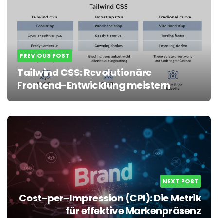
navigation
PREVIOUS POST
Tailwind CSS: Revolutionäre
Frontend-Entwicklung meistern
NEXT POST
Cost-per-Impression (CPI): Die Metrik
für effektive Markenpräsenz