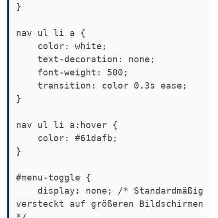
}

nav ul li a {

    color: white;

    text-decoration: none;

    font-weight: 500;

    transition: color 0.3s ease;

}

nav ul li a:hover {

    color: #61dafb;

}

#menu-toggle {

    display: none; /* Standardmäßig 
versteckt auf größeren Bildschirmen 
*/
