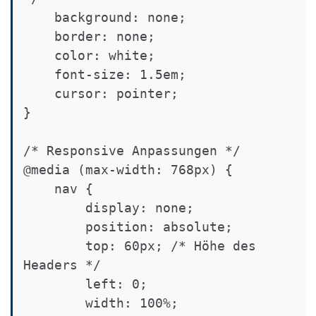
    background: none;

    border: none;

    color: white;

    font-size: 1.5em;

    cursor: pointer;

}

/* Responsive Anpassungen */

@media (max-width: 768px) {

    nav {

        display: none;

        position: absolute;

        top: 60px; /* Höhe des 
Headers */

        left: 0;

        width: 100%;
