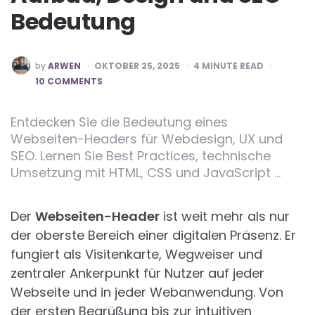
Bedeutung
POSTED
by
ARWEN
OKTOBER 25, 2025
4
MINUTE READ
BY
10 COMMENTS
Entdecken Sie die Bedeutung eines
Webseiten-Headers für Webdesign, UX und
SEO. Lernen Sie Best Practices, technische
Umsetzung mit HTML, CSS und JavaScript …
Der
Webseiten-Header
ist weit mehr als nur
der oberste Bereich einer digitalen Präsenz. Er
fungiert als Visitenkarte, Wegweiser und
zentraler Ankerpunkt für Nutzer auf jeder
Webseite und in jeder Webanwendung. Von
der ersten Begrüßung bis zur intuitiven