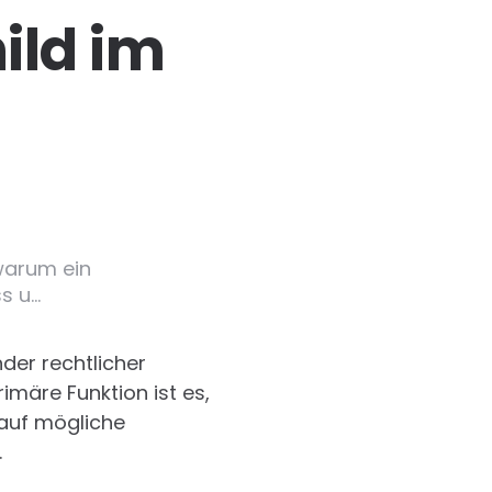
ild im
 warum ein
s u…
der rechtlicher
imäre Funktion ist es,
 auf mögliche
.