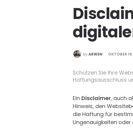
Disclai
digital
POSTED
by
ARWEN
OKTOBER 19,
BY
Schützen Sie Ihre Webs
Haftungsausschluss un
Ein
Disclaimer
, auch a
Hinweis, den Websitebet
die Haftung für besti
Ungenauigkeiten oder d