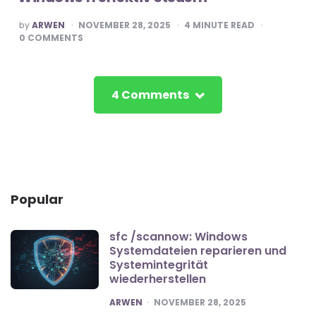
POSTED
by
ARWEN
NOVEMBER 28, 2025
4
MINUTE READ
BY
0
COMMENTS
4 Comments
Popular
sfc /scannow: Windows
Systemdateien reparieren und
Systemintegrität
wiederherstellen
POSTED
ARWEN
NOVEMBER 28, 2025