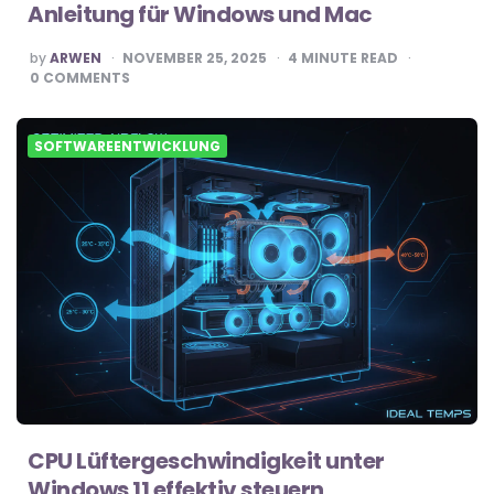
Anleitung für Windows und Mac
POSTED
by
ARWEN
NOVEMBER 25, 2025
4
MINUTE READ
BY
0
COMMENTS
SOFTWAREENTWICKLUNG
CPU Lüftergeschwindigkeit unter
Windows 11 effektiv steuern