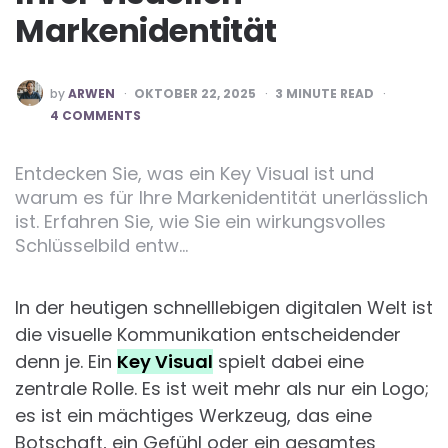
Markenidentität
POSTED
by
ARWEN
OKTOBER 22, 2025
3
MINUTE READ
BY
4 COMMENTS
Entdecken Sie, was ein Key Visual ist und
warum es für Ihre Markenidentität unerlässlich
ist. Erfahren Sie, wie Sie ein wirkungsvolles
Schlüsselbild entw…
In der heutigen schnelllebigen digitalen Welt ist
die visuelle Kommunikation entscheidender
denn je. Ein
Key Visual
spielt dabei eine
zentrale Rolle. Es ist weit mehr als nur ein Logo;
es ist ein mächtiges Werkzeug, das eine
Botschaft, ein Gefühl oder ein gesamtes