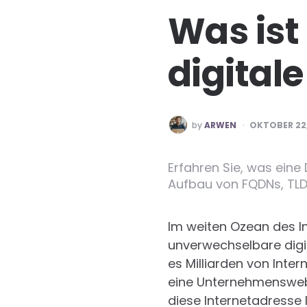
Was ist
digitale
POSTED
by
ARWEN
OKTOBER 22,
BY
Erfahren Sie, was eine 
Aufbau von FQDNs, TLDs
Im weiten Ozean des In
unverwechselbare digit
es Milliarden von Inte
eine Unternehmenswebsi
diese Internetadresse 