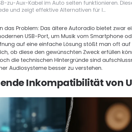
B-zu-Aux-Kabel im Auto selten funktionieren. Diese
e und zeigt effektive Alternativen für I…
en das Problem: Das ältere Autoradio bietet zwar
 modernen USB-Port, um Musik vom Smartphone od
offnung auf eine einfache Lösung stößt man oft a
ich, ob diese den gewünschten Zweck erfüllen kön
doch die technischen Hintergründe sind aufschlussr
er Audiosysteme besser zu verstehen.
gende Inkompatibilität von 