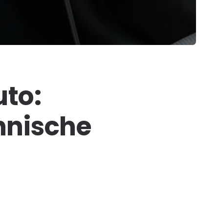
to:
hnische