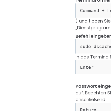
Terminal öffnen
Command + L
) und tippen Sie
„Dienstprogramm
Befehl eingeben
sudo dscach
in das Terminal
Enter
.
Passwort einge
auf. Beachten Si
anschließend
Return