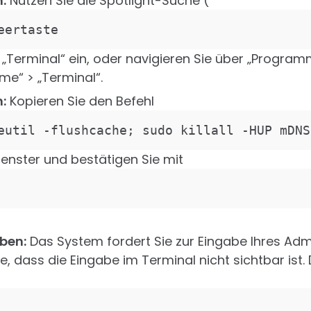
:
Nutzen Sie die Spotlight-Suche (
eertaste
 „Terminal“ ein, oder navigieren Sie über „Program
e“ > „Terminal“.
:
Kopieren Sie den Befehl
eutil -flushcache; sudo killall -HUP mDNS
fenster und bestätigen Sie mit
ben:
Das System fordert Sie zur Eingabe Ihres Ad
e, dass die Eingabe im Terminal nicht sichtbar ist.