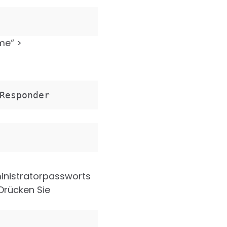
me“ >
Responder
ministratorpassworts
 Drücken Sie