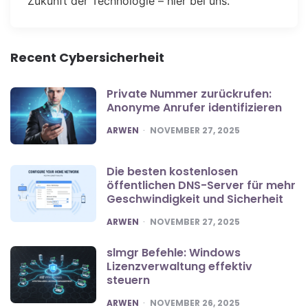
Zukunft der Technologie – hier bei uns.
Recent Cybersicherheit
Private Nummer zurückrufen:
Anonyme Anrufer identifizieren
POSTED
ARWEN
NOVEMBER 27, 2025
Die besten kostenlosen
öffentlichen DNS-Server für mehr
Geschwindigkeit und Sicherheit
POSTED
ARWEN
NOVEMBER 27, 2025
slmgr Befehle: Windows
Lizenzverwaltung effektiv
steuern
POSTED
ARWEN
NOVEMBER 26, 2025