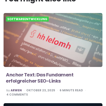
SOFTWAREENTWICKLUNG
Anchor Text: Das Fundament
erfolgreicher SEO-Links
POSTED
by
ARWEN
OKTOBER 23, 2025
6
MINUTE READ
BY
4
COMMENTS