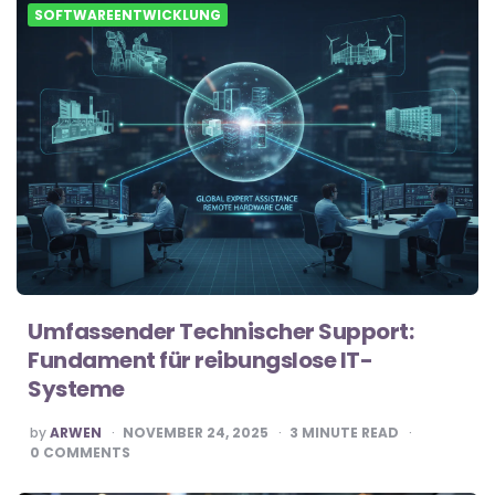
SOFTWAREENTWICKLUNG
Umfassender Technischer Support:
Fundament für reibungslose IT-
Systeme
POSTED
by
ARWEN
NOVEMBER 24, 2025
3
MINUTE READ
BY
0
COMMENTS