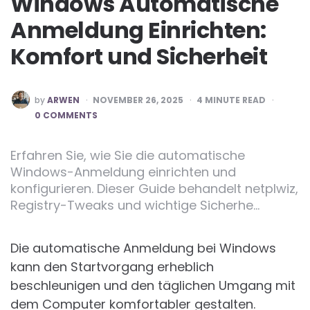
Windows Automatische
Anmeldung Einrichten:
Komfort und Sicherheit
POSTED
by
ARWEN
NOVEMBER 26, 2025
4
MINUTE READ
BY
0 COMMENTS
Erfahren Sie, wie Sie die automatische
Windows-Anmeldung einrichten und
konfigurieren. Dieser Guide behandelt netplwiz,
Registry-Tweaks und wichtige Sicherhe…
Die automatische Anmeldung bei Windows
kann den Startvorgang erheblich
beschleunigen und den täglichen Umgang mit
dem Computer komfortabler gestalten.