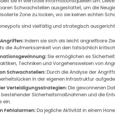
delt sie in wertvolle Informationsquellen um. Die
baren Schwachstellen ausgestattet, um die Neugie
 isolierte Zone zu locken, wo sie keinen echten Sc
oneypots sind vielfältig und strategisch ausgericht
Angriffen:
Indem sie sich als leicht angreifbare Zie
s die Aufmerksamkeit von den tatsächlich kritisc
rmationsgewinnung:
Sie ermöglichen es Sicherheits
e Taktiken, Techniken und Vorgehensweisen von Angr
von Schwachstellen:
Durch die Analyse der Angrif
erheitslücken in der eigenen Infrastruktur aufged
er Verteidigungsstrategien:
Die gewonnenen Daten
g bestehender Sicherheitsmaßnahmen und die Entw
 ein.
n Fehlalarmen:
Da jegliche Aktivität in einem Hon