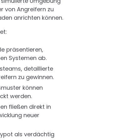
se simulierte Umgebung
r von Angreifern zu
haden anrichten können.
et:
le präsentieren,
hen Systemen ab.
teams, detaillierte
eifern zu gewinnen.
fsmuster können
eckt werden.
 fließen direkt in
icklung neuer
eypot als verdächtig