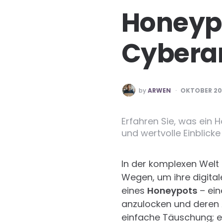
Honeypo
Cyberan
POSTED
by
ARWEN
OKTOBER 20
BY
Erfahren Sie, was ein 
und wertvolle Einblicke 
In der komplexen Welt
Wegen, um ihre digital
eines
Honeypots
– ein
anzulocken und deren A
einfache Täuschung; es 