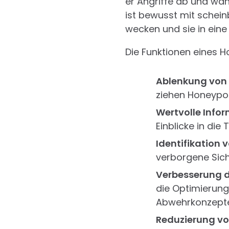
er Angriffe ab und wan
ist bewusst mit schein
wecken und sie in eine
Die Funktionen eines H
Ablenkung von 
ziehen Honeypot
Wertvolle Info
Einblicke in di
Identifikation 
verborgene Sich
Verbesserung d
die Optimierun
Abwehrkonzepte
Reduzierung vo