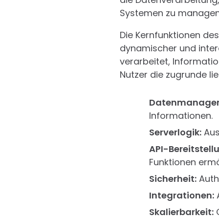
Systemen zu managen
Die Kernfunktionen des 
dynamischer und intera
verarbeitet, Informat
Nutzer die zugrunde l
Datenmanage
Informationen.
Serverlogik:
Aus
API-Bereitstell
Funktionen ermö
Sicherheit:
Authe
Integrationen:
A
Skalierbarkeit:
G