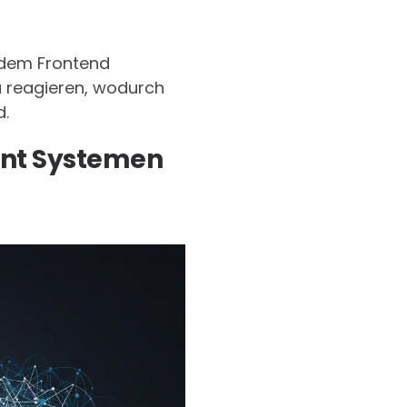
s dem Frontend
u reagieren, wodurch
d.
ent Systemen