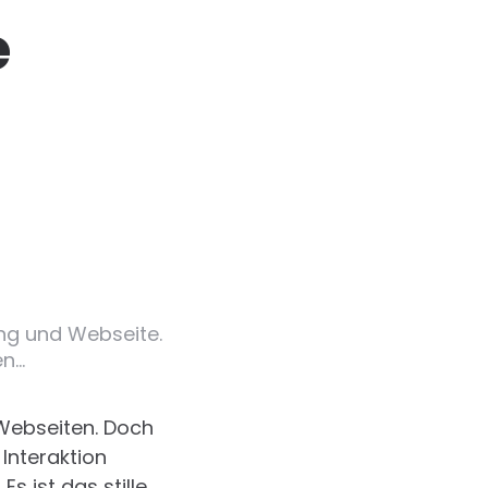
e
ng und Webseite.
en…
Webseiten. Doch
Interaktion
. Es ist das stille