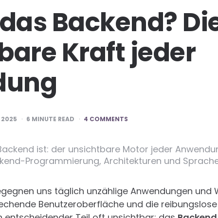
 das Backend? Di
bare Kraft jeder
dung
 2025
6
MINUTE READ
4 COMMENTS
 Backend ist: der unsichtbare Motor jeder Anwendu
ackend-Programmierung, Architekturen und Sprach
 begegnen uns täglich unzählige Anwendungen und 
echende Benutzeroberfläche und die reibungslose 
 entscheidender Teil oft unsichtbar: das
Backend