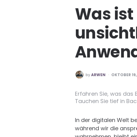
Was ist
unsicht
Anwen
POSTED
by
ARWEN
OKTOBER 19,
BY
Erfahren Sie, was das
Tauchen Sie tief in B
In der digitalen Welt
während wir die anspr
wahrnehmen, bleibt ein