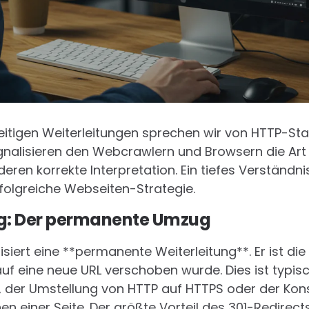
eitigen Weiterleitungen sprechen wir von HTTP-St
gnalisieren den Webcrawlern und Browsern die Art 
eren korrekte Interpretation. Ein tiefes Verständni
rfolgreiche Webseiten-Strategie.
ng: Der permanente Umzug
isiert eine **permanente Weiterleitung**. Er ist di
f eine neue URL verschoben wurde. Dies ist typisc
der Umstellung von HTTP auf HTTPS oder der Kon
einer Seite. Der größte Vorteil des 301-Redirects