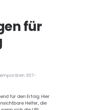
gen für
g
u temporären 307-
end für den Erfolg. Hier
unsichtbare Helfer, die
 wenn sich die URL