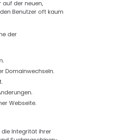
er auf der neuen,
ür den Benutzer oft kaum
he der
n.
der Domainwechseln.
.
Änderungen.
ner Webseite.
e Integrität ihrer
r und Suchmaschinen-