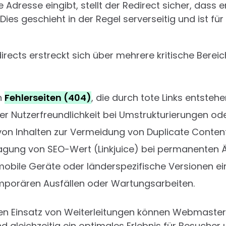
e Adresse eingibt, stellt der Redirect sicher, dass 
 Dies geschieht in der Regel serverseitig und ist f
rects erstreckt sich über mehrere kritische Bereic
n
Fehlerseiten (404)
, die durch tote Links entstehe
der Nutzerfreundlichkeit bei Umstrukturierungen o
von Inhalten zur Vermeidung von Duplicate Content
ragung von SEO-Wert (Linkjuice) bei permanenten 
bile Geräte oder länderspezifische Versionen ei
porären Ausfällen oder Wartungsarbeiten.
n Einsatz von Weiterleitungen können Webmaster di
 gleichzeitig ein optimales Erlebnis für Besuche