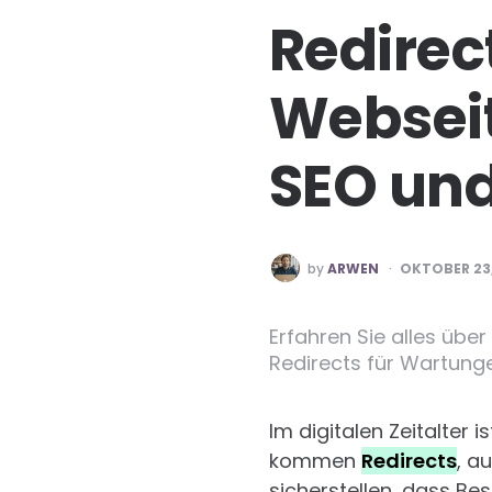
Redirec
Webseit
SEO und
POSTED
by
ARWEN
OKTOBER 23,
BY
Erfahren Sie alles übe
Redirects für Wartunge
Im digitalen Zeitalter 
kommen
Redirects
, a
sicherstellen, dass Be