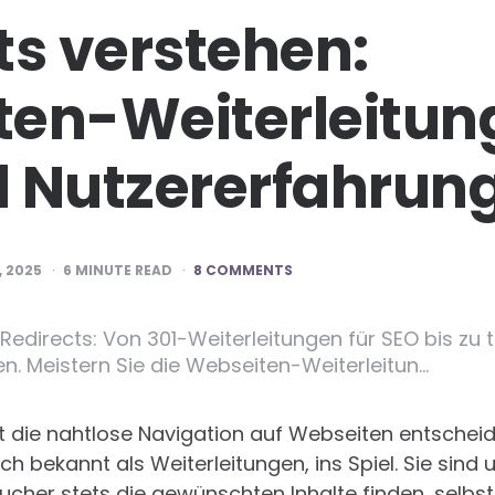
ts verstehen:
en-Weiterleitun
 Nutzererfahrun
 2025
6
MINUTE READ
8 COMMENTS
r Redirects: Von 301-Weiterleitungen für SEO bis z
n. Meistern Sie die Webseiten-Weiterleitun…
ist die nahtlose Navigation auf Webseiten entscheid
uch bekannt als Weiterleitungen, ins Spiel. Sie sind 
sucher stets die gewünschten Inhalte finden, selbst