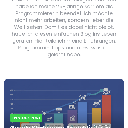
habe ich meine 25-jährige Karriere als
Programmiererin beendet. Ich möchte
nicht mehr arbeiten, sondern lieber die
Welt sehen. Damit es dabei nicht bleibt,
habe ich diesen einfachen Blog ins Leben
gerufen. Hier teile ich meine Erfahrungen,
Programmiertipps und alles, was ich
gelernt habe.
Post
navigation
PREVIOUS POST
Google Workspace: Produktivität in