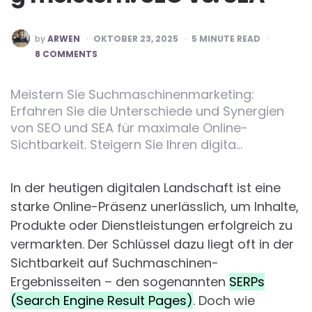
POSTED
by
ARWEN
OKTOBER 23, 2025
5
MINUTE READ
BY
8 COMMENTS
Meistern Sie Suchmaschinenmarketing:
Erfahren Sie die Unterschiede und Synergien
von SEO und SEA für maximale Online-
Sichtbarkeit. Steigern Sie Ihren digita…
In der heutigen digitalen Landschaft ist eine
starke Online-Präsenz unerlässlich, um Inhalte,
Produkte oder Dienstleistungen erfolgreich zu
vermarkten. Der Schlüssel dazu liegt oft in der
Sichtbarkeit auf Suchmaschinen-
Ergebnisseiten – den sogenannten
SERPs
(Search Engine Result Pages)
. Doch wie