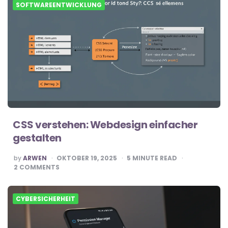
SOFTWAREENTWICKLUNG
CSS verstehen: Webdesign einfacher
gestalten
POSTED
by
ARWEN
OKTOBER 19, 2025
5
MINUTE READ
BY
2
COMMENTS
CYBERSICHERHEIT