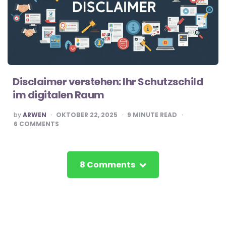
Disclaimer verstehen: Ihr Schutzschild
im digitalen Raum
POSTED
by
ARWEN
OKTOBER 22, 2025
9
MINUTE READ
BY
6
COMMENTS
8 Comments