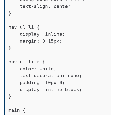
    text-align: center;

}

nav ul li {

    display: inline;

    margin: 0 15px;

}

nav ul li a {

    color: white;

    text-decoration: none;

    padding: 10px 0;

    display: inline-block;

}

main {
