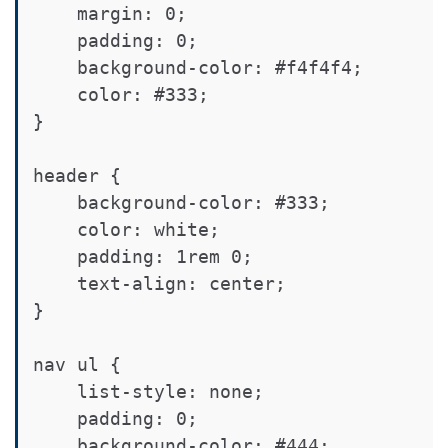
    margin: 0;

    padding: 0;

    background-color: #f4f4f4;

    color: #333;

}

header {

    background-color: #333;

    color: white;

    padding: 1rem 0;

    text-align: center;

}

nav ul {

    list-style: none;

    padding: 0;

    background-color: #444;
