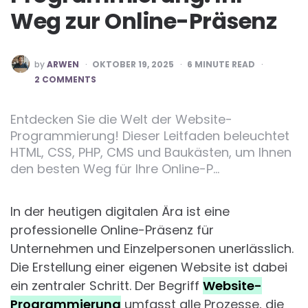
Weg zur Online-Präsenz
POSTED
by
ARWEN
OKTOBER 19, 2025
6
MINUTE READ
BY
2 COMMENTS
Entdecken Sie die Welt der Website-
Programmierung! Dieser Leitfaden beleuchtet
HTML, CSS, PHP, CMS und Baukästen, um Ihnen
den besten Weg für Ihre Online-P…
In der heutigen digitalen Ära ist eine
professionelle Online-Präsenz für
Unternehmen und Einzelpersonen unerlässlich.
Die Erstellung einer eigenen Website ist dabei
ein zentraler Schritt. Der Begriff
Website-
Programmierung
umfasst alle Prozesse, die