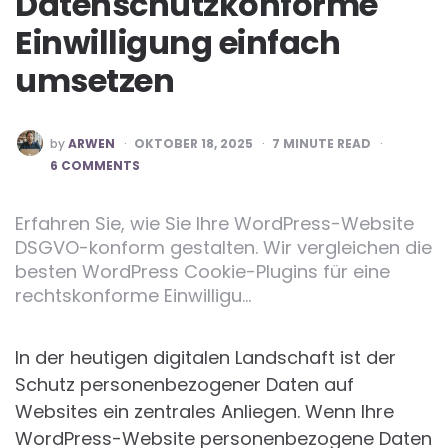
Datenschutzkonforme
Einwilligung einfach
umsetzen
POSTED
by
ARWEN
OKTOBER 18, 2025
7
MINUTE READ
BY
6 COMMENTS
Erfahren Sie, wie Sie Ihre WordPress-Website
DSGVO-konform gestalten. Wir vergleichen die
besten WordPress Cookie-Plugins für eine
rechtskonforme Einwilligu…
In der heutigen digitalen Landschaft ist der
Schutz personenbezogener Daten auf
Websites ein zentrales Anliegen. Wenn Ihre
WordPress-Website personenbezogene Daten